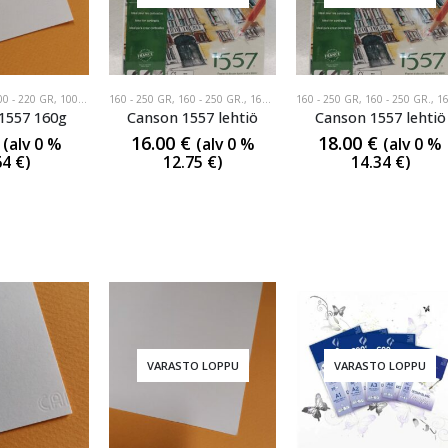
00 - 220 GR
,
100 -220 GR
160 - 250 GR
,
160 - 250 GR.
,
160-250GR
160 - 250 GR
,
160 - 250 GR.
,
160-250
1557 160g
Canson 1557 lehtiö
Canson 1557 lehtiö
16.00
€
18.00
€
(alv 0 %
(alv 0 %
(alv 0 %
64
€
)
12.75
€
)
14.34
€
)
VARASTO LOPPU
VARASTO LOPPU