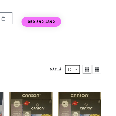
050 592 4392
NÄYTÄ: