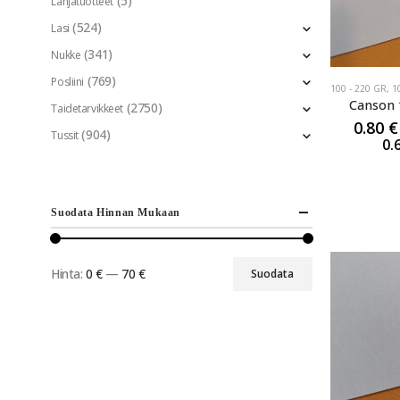
(5)
Lahjatuotteet
(524)
Lasi
(341)
Nukke
(769)
Posliini
100 - 220 GR
,
1
Canson 
(2750)
Taidetarvikkeet
0.80
€
(904)
Tussit
0.
Suodata Hinnan Mukaan
Hinta:
0 €
—
70 €
Suodata