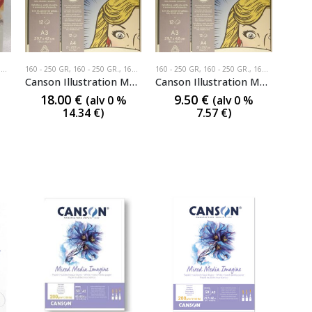
GR
160 - 250 GR
,
160 - 250 GR.
,
160-250GR
160 - 250 GR
,
160 - 250 GR.
,
160-250GR
Canson Illustration Manga lehtiö 12 arkkia, A3, 250g
Canson Illustration Manga lehtiö 12 arkkia, A4, 250g
18.00
€
9.50
€
(alv 0 %
(alv 0 %
14.34
€
)
7.57
€
)