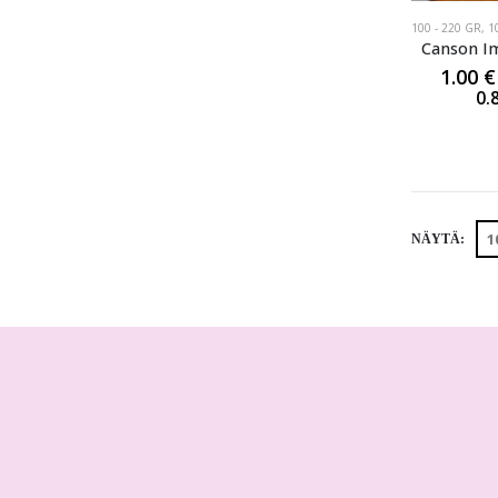
100 - 220 GR
,
1
Canson I
1.00
€
0.
NÄYTÄ: