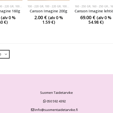
00 - 220 GR
,
100 -220 GR
100 - 220 GR
,
100 - 220 GR
,
100 -220 GR
160 - 250 GR
,
160 - 250 GR.
,
160-250
magine 160g
Canson Imagine 200g
2.00
€
69.00
€
(alv 0 %
(alv 0 %
(alv 0 %
80
€
)
1.59
€
)
54.98
€
)
Suomen Taidetarvike
050 592 4392
info@suomentaidetarvike.fi