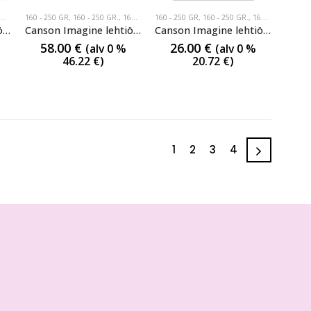
GR
160 - 250 GR
,
160 - 250 GR.
,
160-250GR
160 - 250 GR
,
160 - 250 GR.
,
160-250GR
Canson Imagine lehtiö, akvarelli, A1 60x84cm, 25 arkkia, 200g
Canson Imagine lehtiö, akvarelli, A2 42x60cm, 50 arkkia, 200g
Canson Imagine lehtiö, akvarelli, A3 29,7x42cm, 50 arkkia, 200g
58.00
€
26.00
€
(alv 0 %
(alv 0 %
46.22
€
)
20.72
€
)
1
2
3
4