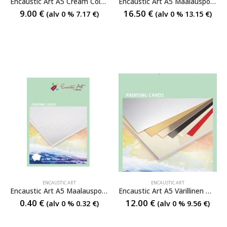
Encaustic Art A5 Cream Colours Maalauspohja
Encaustic Art A5 Maalauspohja
9.00
€
16.50
€
(alv 0 %
7.17
€
)
(alv 0 %
13.15
€
)
ENCAUSTIC ART
ENCAUSTIC ART
Encaustic Art A5 Maalauspohja irto
Encaustic Art A5 Värillinen Maalauspohja
0.40
€
12.00
€
(alv 0 %
0.32
€
)
(alv 0 %
9.56
€
)