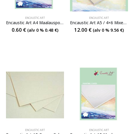
ENCAUSTIC ART
ENCAUSTIC ART
Encaustic Art A4 Maalauspohja irto
Encaustic Art A5 / 4×6 Mixed Colours Maalauspohja
0.60
€
12.00
€
(alv 0 %
0.48
€
)
(alv 0 %
9.56
€
)
ENCAUSTIC ART
ENCAUSTIC ART