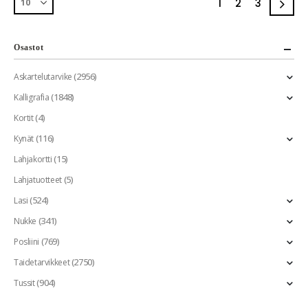
1
2
3
Osastot
(2956)
Askartelutarvike
(1848)
Kalligrafia
(4)
Kortit
(116)
Kynät
(15)
Lahjakortti
(5)
Lahjatuotteet
(524)
Lasi
(341)
Nukke
(769)
Posliini
(2750)
Taidetarvikkeet
(904)
Tussit