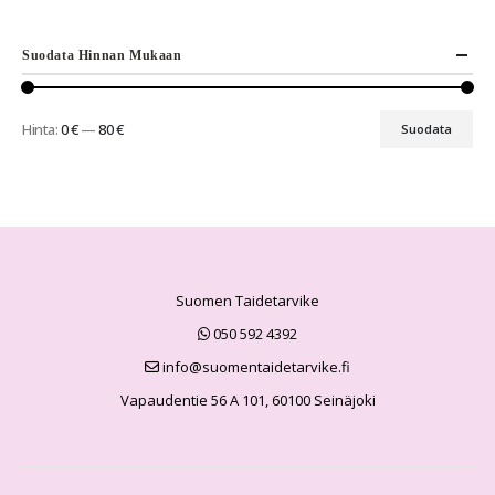
Suodata Hinnan Mukaan
Hinta:
0 €
—
80 €
Suodata
Suomen Taidetarvike
050 592 4392
info@suomentaidetarvike.fi
Vapaudentie 56 A 101, 60100 Seinäjoki