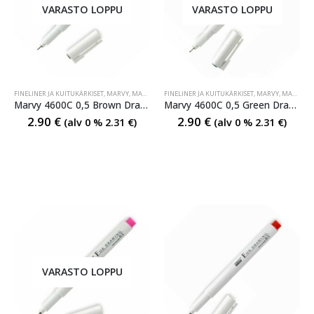
VARASTO LOPPU
VARASTO LOPPU
FINELINER JA KUITUKÄRKISET
,
MARVY
,
MARVY TUSSIT
FINELINER JA KUITUKÄRKISET
,
MARVY TUSSIT
,
MARVY
,
MARVY TUSSIT
Marvy 4600C 0,5 Brown Drawing Pen
Marvy 4600C 0,5 Green Drawing Pen
2.90
€
2.90
€
(alv 0 %
2.31
€
)
(alv 0 %
2.31
€
)
VARASTO LOPPU