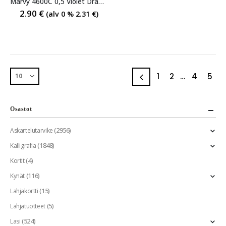
Marvy 4600C 0,5 Violet Drawing Pen
2.90
€
(alv 0 %
2.31
€
)
1
2
…
4
5
Osastot
(2956)
Askartelutarvike
(1848)
Kalligrafia
(4)
Kortit
(116)
Kynät
(15)
Lahjakortti
(5)
Lahjatuotteet
(524)
Lasi