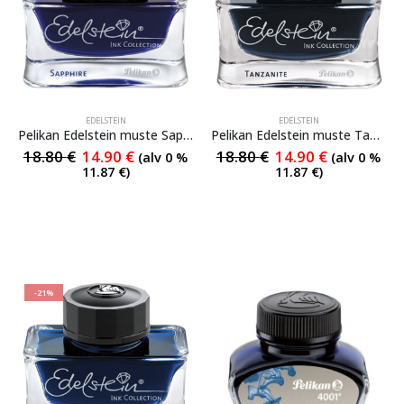
EDELSTEIN
EDELSTEIN
Pelikan Edelstein muste Sapphire 50 ml
Pelikan Edelstein muste Tanzanite 50 ml
18.80
€
14.90
€
18.80
€
14.90
€
(alv 0 %
(alv 0 %
11.87
€
)
11.87
€
)
-21%