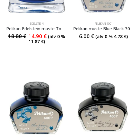
EDELSTEIN
PELIKAN 4001
Pelikan Edelstein muste Topaz 50 ml
Pelikan muste Blue Black 30ml
18.80
€
14.90
€
6.00
€
(alv 0 %
(alv 0 %
4.78
€
)
11.87
€
)