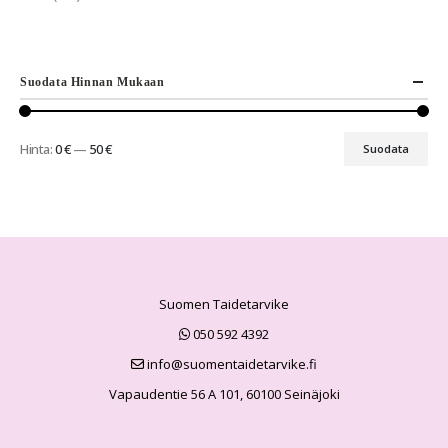
Suodata Hinnan Mukaan
Hinta:
0 €
—
50 €
Suodata
Suomen Taidetarvike
050 592 4392
info@suomentaidetarvike.fi
Vapaudentie 56 A 101, 60100 Seinäjoki