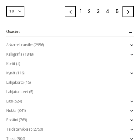
1
2
3
4
5
Osastot
(2956)
Askartelutarvike
(1848)
Kalligrafia
(4)
Kortit
(116)
Kynät
(15)
Lahjakortti
(5)
Lahjatuotteet
(524)
Lasi
(341)
Nukke
(769)
Posliini
(2750)
Taidetarvikkeet
(904)
Tussit