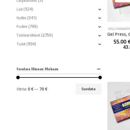
(5)
Lahjatuotteet
(524)
Lasi
(341)
Nukke
(769)
Posliini
GELLI-PAINANT
(2750)
Taidetarvikkeet
55.00
(904)
Tussit
43
Suodata Hinnan Mukaan
Hinta:
0 €
—
70 €
Suodata