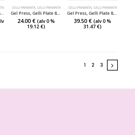
NTA
GELLI-PAINANTA
,
GELLI-PAINANTA
GELLI-PAINANTA
,
GELLI-PAINANTA
Gel Press, Gelli Plate 6×6″ irtotuote koululaispakkauksesta
Gel Press, Gelli Plate 8″ pyöreä
Gel Press, Gelli Plate 8×10″
24.00
€
39.50
€
lv
(alv 0 %
(alv 0 %
19.12
€
)
31.47
€
)
1
2
3