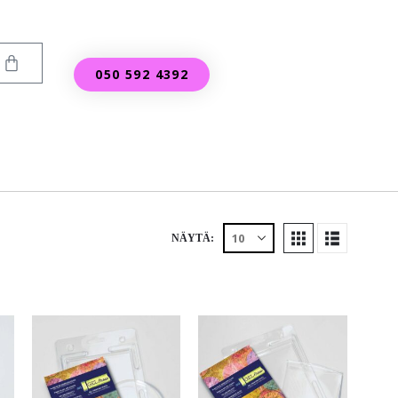
050 592 4392
NÄYTÄ: