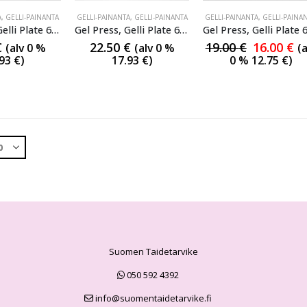
A
,
GELLI-PAINANTA
GELLI-PAINANTA
,
GELLI-PAINANTA
GELLI-PAINANTA
,
GELLI-PAINA
Gel Press, Gelli Plate 6″ pyöreä
Gel Press, Gelli Plate 6×6″
€
22.50
€
19.00
€
16.00
€
(alv 0 %
(alv 0 %
(a
.93
€
)
17.93
€
)
0 %
12.75
€
)
Suomen Taidetarvike
050 592 4392
info@suomentaidetarvike.fi