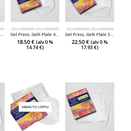
NTA
GELLI-PAINANTA
,
GELLI-PAINANTA
GELLI-PAINANTA
,
GELLI-PAINANTA
Gel Press, Gelli Plate 3×5″
Gel Press, Gelli Plate 4″ pyöreä
Gel Press, Gelli Plate 5×7″
18.50
€
22.50
€
(alv 0 %
(alv 0 %
14.74
€
)
17.93
€
)
VARASTO LOPPU