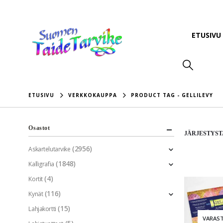
ETUSIVU
ETUSIVU
VERKKOKAUPPA
PRODUCT TAG -
GELLILEVY
Osastot
JÄRJESTYST
(2956)
Askartelutarvike
(1848)
Kalligrafia
(4)
Kortit
(116)
Kynät
(15)
Lahjakortti
VARAS