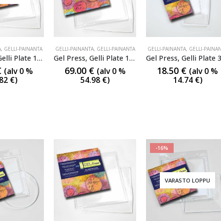
A
,
GELLI-PAINANTA
GELLI-PAINANTA
,
GELLI-PAINANTA
GELLI-PAINANTA
,
GELLI-PAINA
Gel Press, Gelli Plate 12×12″
Gel Press, Gelli Plate 12×14″
€
69.00
€
18.50
€
(alv 0 %
(alv 0 %
(alv 0 %
.82
€
)
54.98
€
)
14.74
€
)
-16%
VARASTO LOPPU