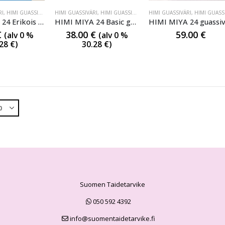
RI
,
HIMI GUASSIVÄRI
,
HIMI GUASSIVÄRI
HIMI GUASSIVÄRI
,
HIMI GUASSIVÄRI
,
HIMI GUASSIVÄRI
HIMI GUASSIVÄRI
,
HIMI GUASSIVÄR
HIMI MIYA 24 Erikois guassivärisarja
HIMI MIYA 24 Basic guassivärisarja
€
38.00
€
59.00
€
(alv 0 %
(alv 0 %
.28
€
)
30.28
€
)
Suomen Taidetarvike
050 592 4392
info@suomentaidetarvike.fi