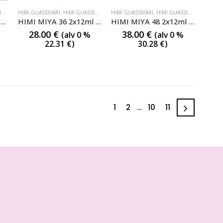
I
,
HIMI GUASSIVÄRI
HIMI GUASSIVÄRI
,
HIMI GUASSIVÄRI
,
HIMI GUASSIVÄRI
HIMI GUASSIVÄRI
,
HIMI GUASSIVÄRI
,
HIMI GU
HIMI MIYA 24 guassivärisarja
HIMI MIYA 36 2x12ml guassivärisarja
HIMI MIYA 48 2x12ml guassivärisarja
28.00
€
38.00
€
(alv 0 %
(alv 0 %
22.31
€
)
30.28
€
)
1
2
…
10
11