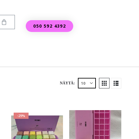
050 592 4392
NÄYTÄ:
-29%