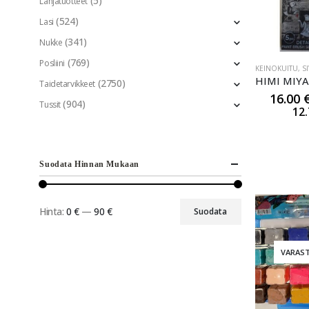
(5)
Lahjatuotteet
(524)
Lasi
(341)
Nukke
(769)
Posliini
KEINOKUITU
,
S
(2750)
Taidetarvikkeet
16.00
(904)
Tussit
12
Suodata Hinnan Mukaan
Hinta:
0 €
—
90 €
Suodata
VARAS