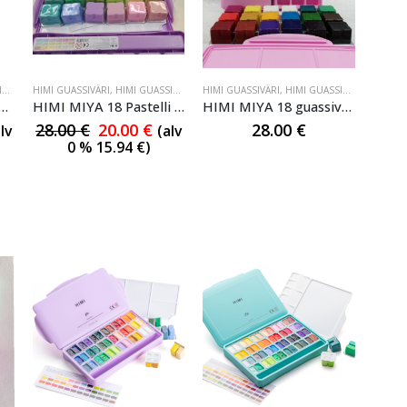
I
,
HIMI GUASSIVÄRI
HIMI GUASSIVÄRI
,
HIMI GUASSIVÄRI
,
HIMI GUASSIVÄRI
HIMI GUASSIVÄRI
,
HIMI GUASSIVÄRI
,
HIMI GU
MIYA 18 Metallic guassivärisarja
HIMI MIYA 18 Pastelli guassivärisarja
HIMI MIYA 18 guassivärisarja
28.00
€
20.00
€
28.00
€
lv
(alv
0 %
15.94
€
)