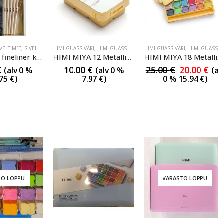
IVELTIMET
,
SIVELTIMET
,
HIMI GUASSIVÄRI
SIVELTIMET
,
HIMI GUASSIVÄRI
,
HIMI GUASSIVÄRI
HIMI GUASSIVÄRI
,
HIMI GUASSIVÄR
HIMI MIYA fineliner keinokuitu kärkisivellinsarja
HIMI MIYA 12 Metallic guassivärisarja 12×12
HIMI 
€
10.00
€
25.00
€
20.00
€
(alv 0 %
(alv 0 %
(a
.75
€
)
7.97
€
)
0 %
15.94
€
)
TO LOPPU
VARASTO LOPPU