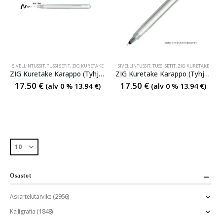
SIVELLINTUSSIT
,
TUSSI SETIT
,
ZIG KURETAKE
SIVELLINTUSSIT
,
TUSSI SETIT
,
ZIG KURETAKE
ZIG Kuretake Karappo (Tyhjä) Pen Brush 5 Pieces Set
ZIG Kuretake Karappo (Tyhjä) Pen Fine tip 0.4mm 5 Pieces Set
17.50
€
17.50
€
(alv 0 %
13.94
€
)
(alv 0 %
13.94
€
)
Osastot
(2956)
Askartelutarvike
(1848)
Kalligrafia