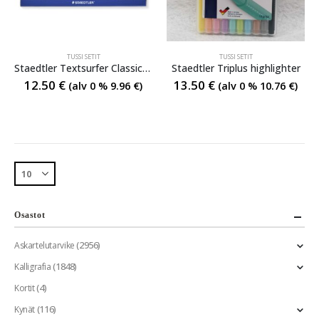
TUSSI SETIT
TUSSI SETIT
Staedtler Textsurfer Classic highlighter
Staedtler Triplus highlighter
12.50
€
13.50
€
(alv 0 %
9.96
€
)
(alv 0 %
10.76
€
)
Osastot
(2956)
Askartelutarvike
(1848)
Kalligrafia
(4)
Kortit
(116)
Kynät