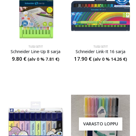
TUSSI SETIT
TUSSI SETIT
Schneider Line-Up 8 sarja
Schneider Link-It 16 sarja
9.80
€
17.90
€
(alv 0 %
7.81
€
)
(alv 0 %
14.26
€
)
VARASTO LOPPU