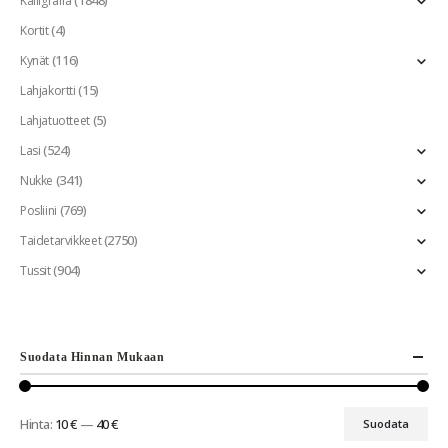
Kalligrafia
(4)
Kortit
(116)
Kynät
(15)
Lahjakortti
(5)
Lahjatuotteet
(524)
Lasi
(341)
Nukke
(769)
Posliini
(2750)
Taidetarvikkeet
(904)
Tussit
Suodata Hinnan Mukaan
Hinta:
10 €
—
40 €
Suodata