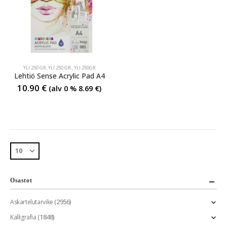
YLI 250 GR
,
YLI 250 GR.
,
YLI 250GR
Lehtiö Sense Acrylic Pad A4
10.90
€
(alv 0 %
8.69
€
)
Osastot
(2956)
Askartelutarvike
(1848)
Kalligrafia