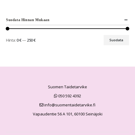
Suodata Hinnan Mukaan
Hinta:
0 €
—
250 €
Suodata
Suomen Taidetarvike
050 592 4392
info@suomentaidetarvike.fi
Vapaudentie 56 A 101, 60100 Seinäjoki