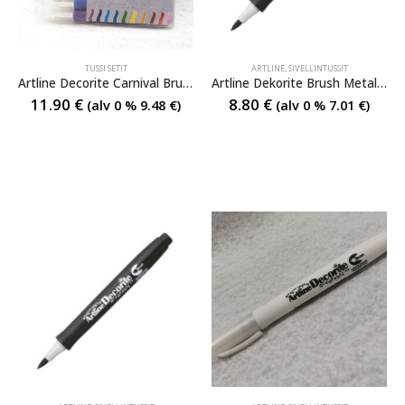
TUSSI SETIT
ARTLINE
,
SIVELLINTUSSIT
Artline Decorite Carnival Brush 10 setti
Artline Dekorite Brush Metallics
11.90
€
8.80
€
(alv 0 %
9.48
€
)
(alv 0 %
7.01
€
)