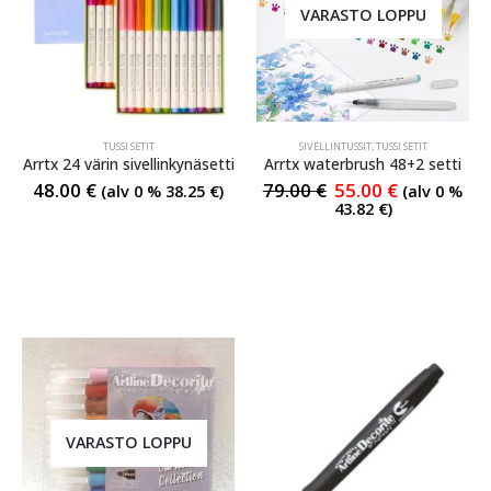
VARASTO LOPPU
TUSSI SETIT
SIVELLINTUSSIT
,
TUSSI SETIT
Arrtx 24 värin sivellinkynäsetti
Arrtx waterbrush 48+2 setti
48.00
€
79.00
€
55.00
€
(alv 0 %
38.25
€
)
(alv 0 %
43.82
€
)
VARASTO LOPPU