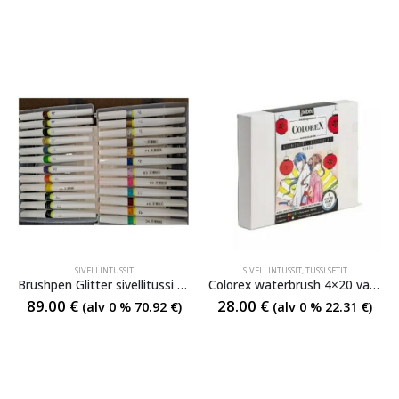
SIVELLINTUSSIT
SIVELLINTUSSIT
,
TUSSI SETIT
Brushpen Glitter sivellitussi sarja
Colorex waterbrush 4×20 väri ja sivellinsetti
89.00
€
28.00
€
(alv 0 %
70.92
€
)
(alv 0 %
22.31
€
)