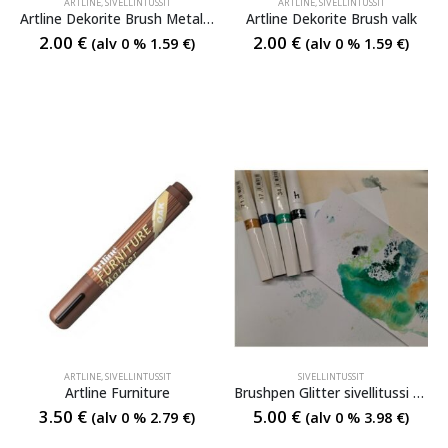
ARTLINE
,
SIVELLINTUSSIT
ARTLINE
,
SIVELLINTUSSIT
Artline Dekorite Brush Metallics & Basic
Artline Dekorite Brush valk
2.00
€
2.00
€
(alv 0 %
1.59
€
)
(alv 0 %
1.59
€
)
ARTLINE
,
SIVELLINTUSSIT
SIVELLINTUSSIT
Artline Furniture
Brushpen Glitter sivellitussi erivärejä
3.50
€
5.00
€
(alv 0 %
2.79
€
)
(alv 0 %
3.98
€
)