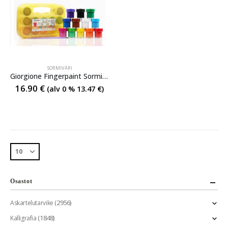
SORMIVÄRI
Giorgione Fingerpaint Sormivärit
16.90
€
(alv 0 %
13.47
€
)
Osastot
(2956)
Askartelutarvike
(1848)
Kalligrafia