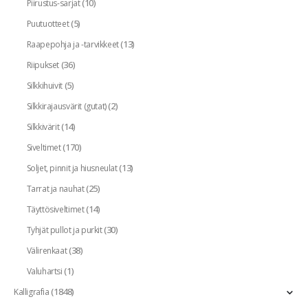
(10)
Piirustus-sarjat
(5)
Puutuotteet
(13)
Raapepohja ja -tarvikkeet
(36)
Riipukset
(5)
Silkkihuivit
(2)
Silkkirajausvärit (gutat)
(14)
Silkkivärit
(170)
Siveltimet
(13)
Soljet, pinnit ja hiusneulat
(25)
Tarrat ja nauhat
(14)
Täyttösiveltimet
(30)
Tyhjät pullot ja purkit
(38)
Välirenkaat
(1)
Valuhartsi
(1848)
Kalligrafia