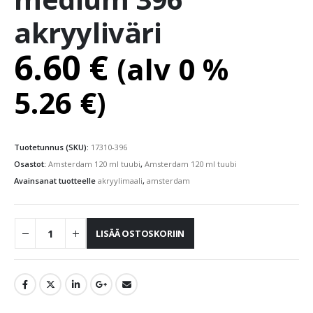
akryyliväri
6.60
€
(alv 0 %
5.26
€
)
Tuotetunnus (SKU):
17310-396
Osastot:
Amsterdam 120 ml tuubi
,
Amsterdam 120 ml tuubi
Avainsanat tuotteelle
akryylimaali
,
amsterdam
LISÄÄ OSTOSKORIIN