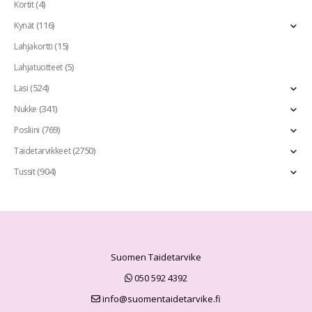
(4)
Kortit
(116)
Kynät
(15)
Lahjakortti
(5)
Lahjatuotteet
(524)
Lasi
(341)
Nukke
(769)
Posliini
(2750)
Taidetarvikkeet
(904)
Tussit
Suomen Taidetarvike
050 592 4392
info@suomentaidetarvike.fi