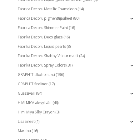
(14)
Fabrica Decoru Metallic Chameleon
(80)
Fabrica Decoru pigmenttijauheet
(16)
Fabrica Decoru Shimmer Paint
(16)
Fabrika Decoru Deco glaze
(8)
Fabrika Decoru Liquid pearls
(24)
Fabrika Decoru Shabby Velour maali
(31)
Fabrika Decoru Spray Colors
(136)
GRAPH`IT alkoholitussi
(17)
GRAPH`IT fineliner
(84)
Guassiväri
(46)
HIMI MIYA akryyliväri
(3)
Himi Miya Silky Crayon
(1)
Lisäaineet
(16)
Marabu