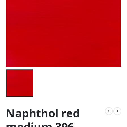
Naphthol red
medium 396