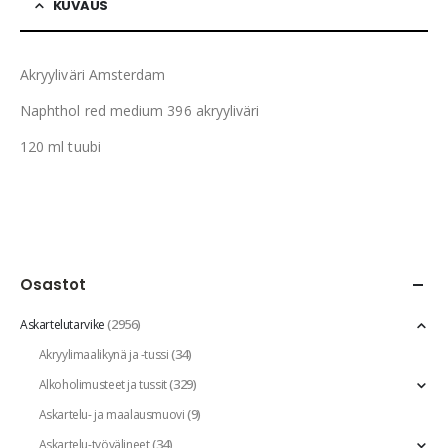
KUVAUS
Akryyliväri Amsterdam
Naphthol red medium 396 akryyliväri
120 ml tuubi
Osastot
(2956)
Askartelutarvike
(34)
Akryylimaalikynä ja -tussi
(329)
Alkoholimusteet ja tussit
(9)
Askartelu- ja maalausmuovi
(34)
Askartelu-työvälineet