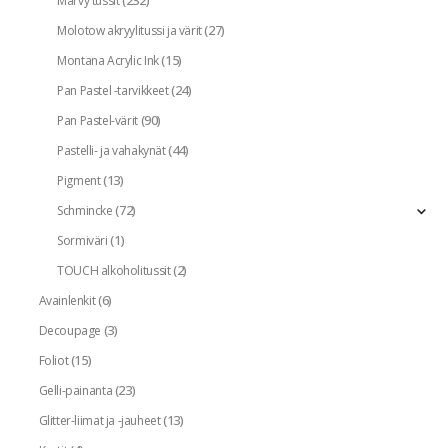
(232)
Marvy tussit
(27)
Molotow akryylitussi ja värit
(15)
Montana Acrylic Ink
(24)
Pan Pastel -tarvikkeet
(90)
Pan Pastel-värit
(44)
Pastelli- ja vahakynät
(13)
Pigment
(72)
Schmincke
(1)
Sormiväri
(2)
TOUCH alkoholitussit
(6)
Avainlenkit
(3)
Decoupage
(15)
Foliot
(23)
Gelli-painanta
(13)
Glitter-liimat ja -jauheet