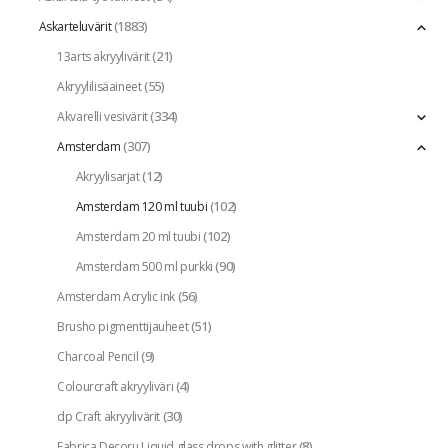
(1883)
Askarteluvärit
(21)
13arts akryylivärit
(55)
Akryylilisäaineet
(334)
Akvarelli vesivärit
(307)
Amsterdam
(12)
Akryylisarjat
(102)
Amsterdam 120 ml tuubi
(102)
Amsterdam 20 ml tuubi
(90)
Amsterdam 500 ml purkki
(56)
Amsterdam Acrylic ink
(51)
Brusho pigmenttijauheet
(9)
Charcoal Pencil
(4)
Colourcraft akryyliväri
(30)
dp Craft akryylivärit
(8)
Fabrica Decoru Liquid glass drops with glitter