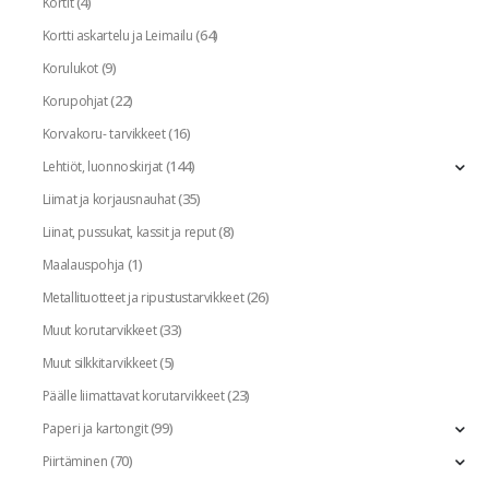
(4)
Kortit
(64)
Kortti askartelu ja Leimailu
(9)
Korulukot
(22)
Korupohjat
(16)
Korvakoru- tarvikkeet
(144)
Lehtiöt, luonnoskirjat
(35)
Liimat ja korjausnauhat
(8)
Liinat, pussukat, kassit ja reput
(1)
Maalauspohja
(26)
Metallituotteet ja ripustustarvikkeet
(33)
Muut korutarvikkeet
(5)
Muut silkkitarvikkeet
(23)
Päälle liimattavat korutarvikkeet
(99)
Paperi ja kartongit
(70)
Piirtäminen