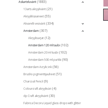
(1883)
Askarteluvärit
(21)
13arts akryylivärit
(55)
Akryylilisäaineet
(334)
Akvarelli vesivärit
(307)
Amsterdam
(12)
Akryylisarjat
(102)
Amsterdam 120 ml tuubi
(102)
Amsterdam 20 ml tuubi
(90)
Amsterdam 500 ml purkki
(56)
Amsterdam Acrylic ink
(51)
Brusho pigmenttijauheet
(9)
Charcoal Pencil
(4)
Colourcraft akryyliväri
(30)
dp Craft akryylivärit
Fabrica Decoru Liquid glass drops with glitter