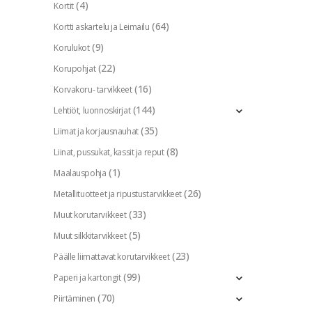
(4)
Kortit
(64)
Kortti askartelu ja Leimailu
(9)
Korulukot
(22)
Korupohjat
(16)
Korvakoru- tarvikkeet
(144)
Lehtiöt, luonnoskirjat
(35)
Liimat ja korjausnauhat
(8)
Liinat, pussukat, kassit ja reput
(1)
Maalauspohja
(26)
Metallituotteet ja ripustustarvikkeet
(33)
Muut korutarvikkeet
(5)
Muut silkkitarvikkeet
(23)
Päälle liimattavat korutarvikkeet
(99)
Paperi ja kartongit
(70)
Piirtäminen