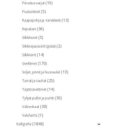
(10)
Piirustus-sarjat
(5)
Puutuotteet
(13)
Raapepohja ja -tarvikkeet
(36)
Riipukset
(5)
Silkkihuivit
(2)
Silkkirajausvärit (gutat)
(14)
Silkkivärit
(170)
Siveltimet
(13)
Soljet, pinnit ja hiusneulat
(25)
Tarrat ja nauhat
(14)
Täyttösiveltimet
(30)
Tyhjät pullot ja purkit
(38)
Välirenkaat
(1)
Valuhartsi
(1848)
Kalligrafia