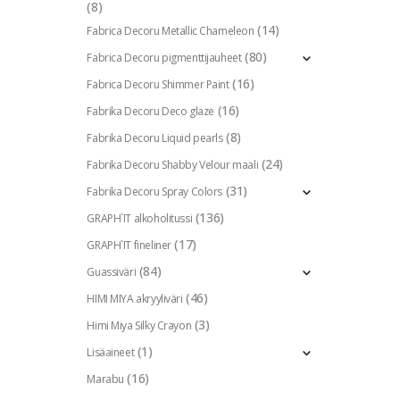
(8)
(14)
Fabrica Decoru Metallic Chameleon
(80)
Fabrica Decoru pigmenttijauheet
(16)
Fabrica Decoru Shimmer Paint
(16)
Fabrika Decoru Deco glaze
(8)
Fabrika Decoru Liquid pearls
(24)
Fabrika Decoru Shabby Velour maali
(31)
Fabrika Decoru Spray Colors
(136)
GRAPH`IT alkoholitussi
(17)
GRAPH`IT fineliner
(84)
Guassiväri
(46)
HIMI MIYA akryyliväri
(3)
Himi Miya Silky Crayon
(1)
Lisäaineet
(16)
Marabu