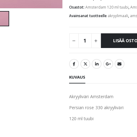
Osastot:
Amsterdam 120 ml tuubi
,
Ams
Avainsanat tuotteelle
akryylimaali
,
ams
LISÄÄ OST
KUVAUS
Akryyliväri Amsterdam
Persian rose 330 akryyliväri
120 ml tuubi