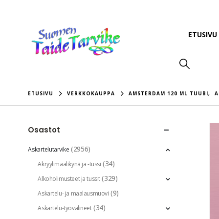
ETUSIVU
ETUSIVU
VERKKOKAUPPA
AMSTERDAM 120 ML TUUBI
,
A
Osastot
(2956)
Askartelutarvike
(34)
Akryylimaalikynä ja -tussi
(329)
Alkoholimusteet ja tussit
(9)
Askartelu- ja maalausmuovi
(34)
Askartelu-työvälineet