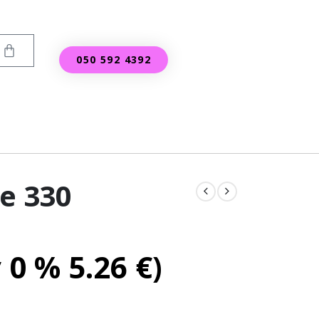
050 592 4392
e 330
v 0 %
5.26
€
)