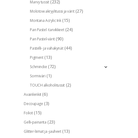
(232)
Marvy tussit
(27)
Molotow akryylitussi ja värit
(15)
Montana Acrylic Ink
(24)
Pan Pastel -tarvikkeet
(90)
Pan Pastel-värit
(44)
Pastelli- ja vahakynät
(13)
Pigment
(72)
Schmincke
(1)
Sormiväri
(2)
TOUCH alkoholitussit
(6)
Avainlenkit
(3)
Decoupage
(15)
Foliot
(23)
Gelli-painanta
(13)
Glitter-liimat ja -jauheet