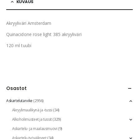
KUVAUS
Akryyliväri Amsterdam
Quinacidone rose light 385 akryyliväri
120 ml tuubi
Osastot
(2956)
Askartelutarvike
(34)
Akryylimaalikynä ja -tussi
(329)
Alkoholimusteet ja tussit
(9)
Askartelu- ja maalausmuovi
(34)
Askartelu-työvälineet