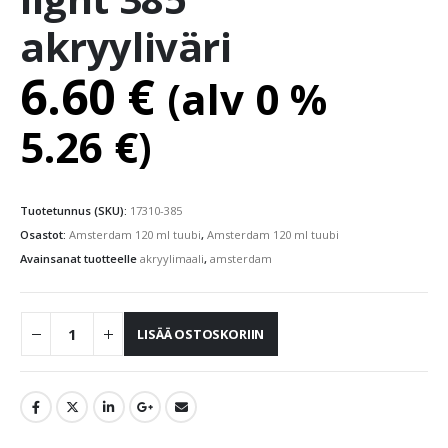
akryyliväri
6.60
€
(alv 0 %
5.26
€
)
Tuotetunnus (SKU):
17310-385
Osastot:
Amsterdam 120 ml tuubi
,
Amsterdam 120 ml tuubi
Avainsanat tuotteelle
akryylimaali
,
amsterdam
LISÄÄ OSTOSKORIIN