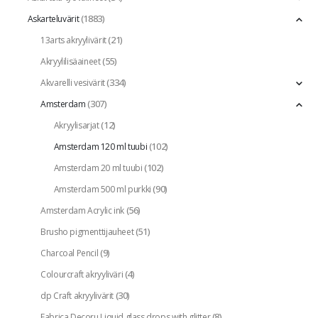
(1883)
Askarteluvärit
(21)
13arts akryylivärit
(55)
Akryylilisäaineet
(334)
Akvarelli vesivärit
(307)
Amsterdam
(12)
Akryylisarjat
(102)
Amsterdam 120 ml tuubi
(102)
Amsterdam 20 ml tuubi
(90)
Amsterdam 500 ml purkki
(56)
Amsterdam Acrylic ink
(51)
Brusho pigmenttijauheet
(9)
Charcoal Pencil
(4)
Colourcraft akryyliväri
(30)
dp Craft akryylivärit
(8)
Fabrica Decoru Liquid glass drops with glitter