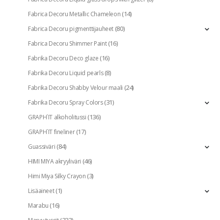
(14)
Fabrica Decoru Metallic Chameleon
(80)
Fabrica Decoru pigmenttijauheet
(16)
Fabrica Decoru Shimmer Paint
(16)
Fabrika Decoru Deco glaze
(8)
Fabrika Decoru Liquid pearls
(24)
Fabrika Decoru Shabby Velour maali
(31)
Fabrika Decoru Spray Colors
(136)
GRAPH`IT alkoholitussi
(17)
GRAPH`IT fineliner
(84)
Guassiväri
(46)
HIMI MIYA akryyliväri
(3)
Himi Miya Silky Crayon
(1)
Lisäaineet
(16)
Marabu