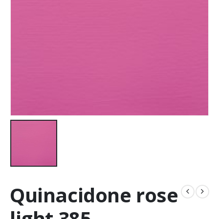
Quinacidone rose
light 385