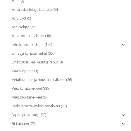
(4)
Kortit
(64)
Kortti askartelu ja Leimailu
(9)
Korulukot
(22)
Korupohjat
(16)
Korvakoru- tarvikkeet
(144)
Lehtiöt, luonnoskirjat
(35)
Liimat ja korjausnauhat
(8)
Liinat, pussukat, kassit ja reput
(1)
Maalauspohja
(26)
Metallituotteet ja ripustustarvikkeet
(33)
Muut korutarvikkeet
(5)
Muut silkkitarvikkeet
(23)
Päälle liimattavat korutarvikkeet
(99)
Paperi ja kartongit
(70)
Piirtäminen