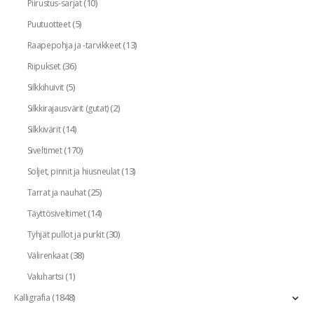
(10)
Piirustus-sarjat
(5)
Puutuotteet
(13)
Raapepohja ja -tarvikkeet
(36)
Riipukset
(5)
Silkkihuivit
(2)
Silkkirajausvärit (gutat)
(14)
Silkkivärit
(170)
Siveltimet
(13)
Soljet, pinnit ja hiusneulat
(25)
Tarrat ja nauhat
(14)
Täyttösiveltimet
(30)
Tyhjät pullot ja purkit
(38)
Välirenkaat
(1)
Valuhartsi
(1848)
Kalligrafia