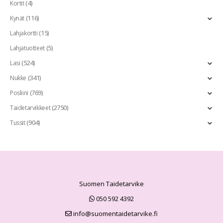
(4)
Kortit
(116)
Kynät
(15)
Lahjakortti
(5)
Lahjatuotteet
(524)
Lasi
(341)
Nukke
(769)
Posliini
(2750)
Taidetarvikkeet
(904)
Tussit
Suomen Taidetarvike
050 592 4392
info@suomentaidetarvike.fi