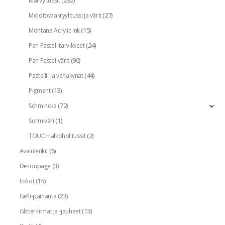
(232)
Marvy tussit
(27)
Molotow akryylitussi ja värit
(15)
Montana Acrylic Ink
(24)
Pan Pastel -tarvikkeet
(90)
Pan Pastel-värit
(44)
Pastelli- ja vahakynät
(13)
Pigment
(72)
Schmincke
(1)
Sormiväri
(2)
TOUCH alkoholitussit
(6)
Avainlenkit
(3)
Decoupage
(15)
Foliot
(23)
Gelli-painanta
(13)
Glitter-liimat ja -jauheet