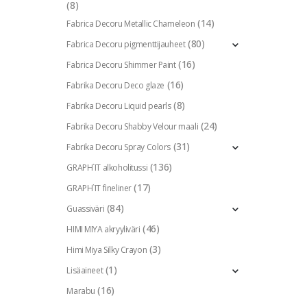
(8)
(14)
Fabrica Decoru Metallic Chameleon
(80)
Fabrica Decoru pigmenttijauheet
(16)
Fabrica Decoru Shimmer Paint
(16)
Fabrika Decoru Deco glaze
(8)
Fabrika Decoru Liquid pearls
(24)
Fabrika Decoru Shabby Velour maali
(31)
Fabrika Decoru Spray Colors
(136)
GRAPH`IT alkoholitussi
(17)
GRAPH`IT fineliner
(84)
Guassiväri
(46)
HIMI MIYA akryyliväri
(3)
Himi Miya Silky Crayon
(1)
Lisäaineet
(16)
Marabu