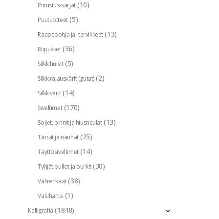
(10)
Piirustus-sarjat
(5)
Puutuotteet
(13)
Raapepohja ja -tarvikkeet
(36)
Riipukset
(5)
Silkkihuivit
(2)
Silkkirajausvärit (gutat)
(14)
Silkkivärit
(170)
Siveltimet
(13)
Soljet, pinnit ja hiusneulat
(25)
Tarrat ja nauhat
(14)
Täyttösiveltimet
(30)
Tyhjät pullot ja purkit
(38)
Välirenkaat
(1)
Valuhartsi
(1848)
Kalligrafia