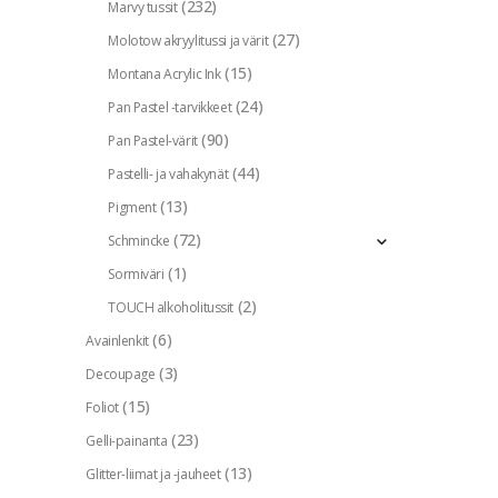
(232)
Marvy tussit
(27)
Molotow akryylitussi ja värit
(15)
Montana Acrylic Ink
(24)
Pan Pastel -tarvikkeet
(90)
Pan Pastel-värit
(44)
Pastelli- ja vahakynät
(13)
Pigment
(72)
Schmincke
(1)
Sormiväri
(2)
TOUCH alkoholitussit
(6)
Avainlenkit
(3)
Decoupage
(15)
Foliot
(23)
Gelli-painanta
(13)
Glitter-liimat ja -jauheet