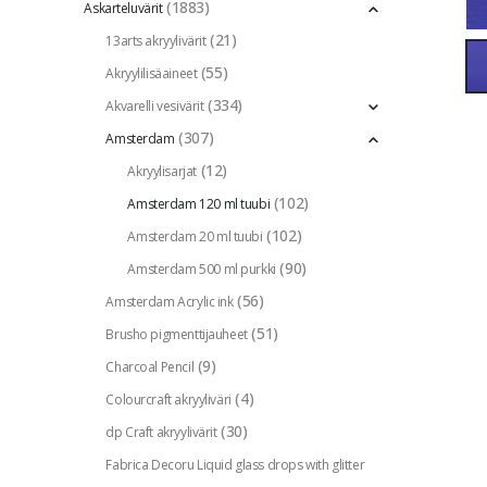
(1883)
Askarteluvärit
(21)
13arts akryylivärit
(55)
Akryylilisäaineet
(334)
Akvarelli vesivärit
(307)
Amsterdam
(12)
Akryylisarjat
(102)
Amsterdam 120 ml tuubi
(102)
Amsterdam 20 ml tuubi
(90)
Amsterdam 500 ml purkki
(56)
Amsterdam Acrylic ink
(51)
Brusho pigmenttijauheet
(9)
Charcoal Pencil
(4)
Colourcraft akryyliväri
(30)
dp Craft akryylivärit
Fabrica Decoru Liquid glass drops with glitter