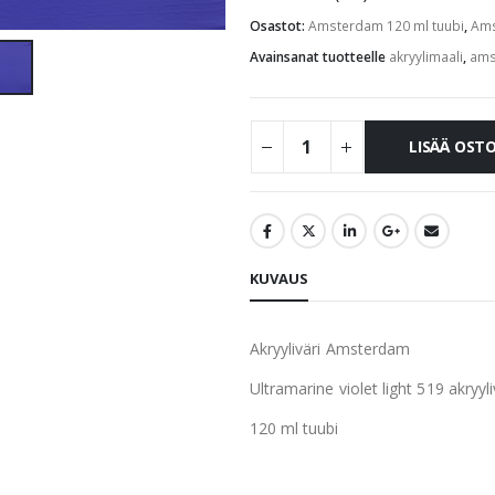
Osastot:
Amsterdam 120 ml tuubi
,
Ams
Avainsanat tuotteelle
akryylimaali
,
ams
LISÄÄ OST
KUVAUS
Akryyliväri Amsterdam
Ultramarine violet light 519 akryyli
120 ml tuubi