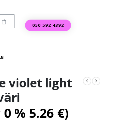
050 592 4392
ÄRI
 violet light
väri
v 0 %
5.26
€
)