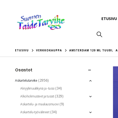
ETUSIVU
ETUSIVU
VERKKOKAUPPA
AMSTERDAM 120 ML TUUBI
,
A
Osastot
(2956)
Askartelutarvike
(34)
Akryylimaalikynä ja -tussi
(329)
Alkoholimusteet ja tussit
(9)
Askartelu- ja maalausmuovi
(34)
Askartelu-työvälineet