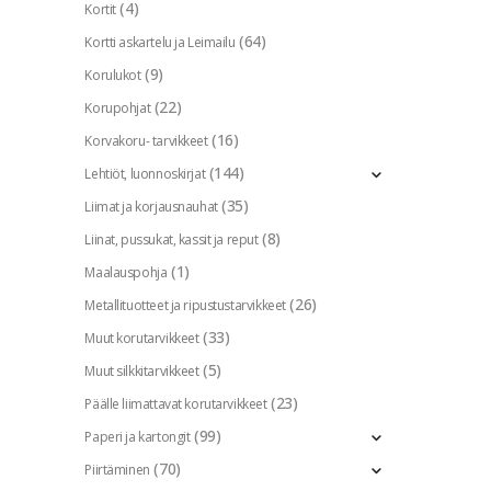
(4)
Kortit
(64)
Kortti askartelu ja Leimailu
(9)
Korulukot
(22)
Korupohjat
(16)
Korvakoru- tarvikkeet
(144)
Lehtiöt, luonnoskirjat
(35)
Liimat ja korjausnauhat
(8)
Liinat, pussukat, kassit ja reput
(1)
Maalauspohja
(26)
Metallituotteet ja ripustustarvikkeet
(33)
Muut korutarvikkeet
(5)
Muut silkkitarvikkeet
(23)
Päälle liimattavat korutarvikkeet
(99)
Paperi ja kartongit
(70)
Piirtäminen