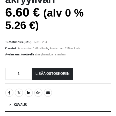
6.60
€
(alv 0 %
5.26
€
)
Tuotetunnus (SKU):
17310-234
Osastot:
Amsterdam 120 ml tuubi
,
Amsterdam 120 ml tuubi
Avainsanat tuotteelle
akryylimaali
,
amsterdam
LISÄÄ OSTOSKORIIN
KUVAUS