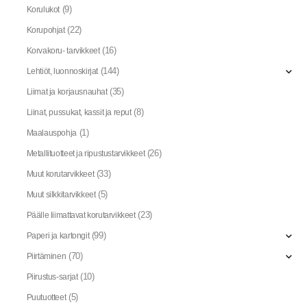
(9)
Korulukot
(22)
Korupohjat
(16)
Korvakoru- tarvikkeet
(144)
Lehtiöt, luonnoskirjat
(35)
Liimat ja korjausnauhat
(8)
Liinat, pussukat, kassit ja reput
(1)
Maalauspohja
(26)
Metallituotteet ja ripustustarvikkeet
(33)
Muut korutarvikkeet
(5)
Muut silkkitarvikkeet
(23)
Päälle liimattavat korutarvikkeet
(99)
Paperi ja kartongit
(70)
Piirtäminen
(10)
Piirustus-sarjat
(5)
Puutuotteet