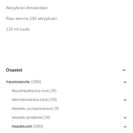
Akryyliväri Amsterdam
Raw sienna 234 akryyliväri
120 ml tuubi
Osastot
(2956)
Askartelutarvike
(34)
Akryylimaalikynä ja -tussi
(329)
Alkoholimusteet ja tussit
(9)
Askartelu- ja maalausmuovi
(34)
Askartelu-työvälineet
(1883)
Askarteluvärit