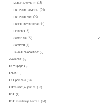
(15)
Montana Acrylic Ink
(24)
Pan Pastel -tarvikkeet
(90)
Pan Pastel-värit
(44)
Pastelli- ja vahakynät
(13)
Pigment
(72)
Schmincke
(1)
Sormiväri
(2)
TOUCH alkoholitussit
(6)
Avainlenkit
(3)
Decoupage
(15)
Foliot
(23)
Gelli-painanta
(13)
Glitter-liimat ja -jauheet
(4)
Kortit
(64)
Kortti askartelu ja Leimailu