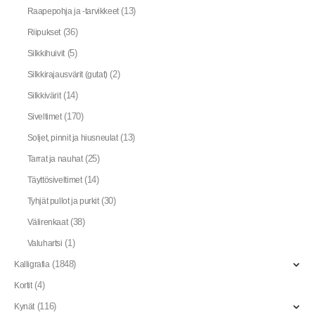
(13)
Raapepohja ja -tarvikkeet
(36)
Riipukset
(5)
Silkkihuivit
(2)
Silkkirajausvärit (gutat)
(14)
Silkkivärit
(170)
Siveltimet
(13)
Soljet, pinnit ja hiusneulat
(25)
Tarrat ja nauhat
(14)
Täyttösiveltimet
(30)
Tyhjät pullot ja purkit
(38)
Välirenkaat
(1)
Valuhartsi
(1848)
Kalligrafia
(4)
Kortit
(116)
Kynät