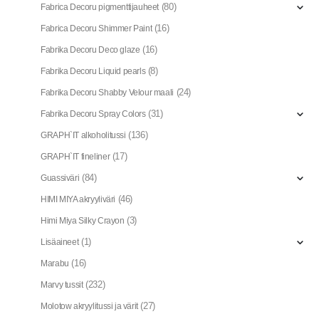
(80)
Fabrica Decoru pigmenttijauheet
(16)
Fabrica Decoru Shimmer Paint
(16)
Fabrika Decoru Deco glaze
(8)
Fabrika Decoru Liquid pearls
(24)
Fabrika Decoru Shabby Velour maali
(31)
Fabrika Decoru Spray Colors
(136)
GRAPH`IT alkoholitussi
(17)
GRAPH`IT fineliner
(84)
Guassiväri
(46)
HIMI MIYA akryyliväri
(3)
Himi Miya Silky Crayon
(1)
Lisäaineet
(16)
Marabu
(232)
Marvy tussit
(27)
Molotow akryylitussi ja värit