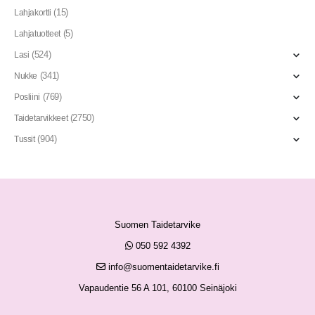
(15)
Lahjakortti
(5)
Lahjatuotteet
(524)
Lasi
(341)
Nukke
(769)
Posliini
(2750)
Taidetarvikkeet
(904)
Tussit
Suomen Taidetarvike
050 592 4392
info@suomentaidetarvike.fi
Vapaudentie 56 A 101, 60100 Seinäjoki