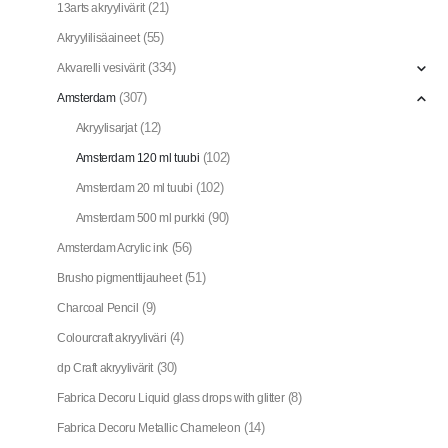
(21)
13arts akryylivärit
(55)
Akryylilisäaineet
(334)
Akvarelli vesivärit
(307)
Amsterdam
(12)
Akryylisarjat
(102)
Amsterdam 120 ml tuubi
(102)
Amsterdam 20 ml tuubi
(90)
Amsterdam 500 ml purkki
(56)
Amsterdam Acrylic ink
(51)
Brusho pigmenttijauheet
(9)
Charcoal Pencil
(4)
Colourcraft akryyliväri
(30)
dp Craft akryylivärit
(8)
Fabrica Decoru Liquid glass drops with glitter
(14)
Fabrica Decoru Metallic Chameleon