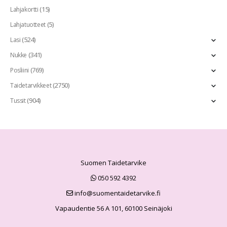
(15)
Lahjakortti
(5)
Lahjatuotteet
(524)
Lasi
(341)
Nukke
(769)
Posliini
(2750)
Taidetarvikkeet
(904)
Tussit
Suomen Taidetarvike
050 592 4392
info@suomentaidetarvike.fi
Vapaudentie 56 A 101, 60100 Seinäjoki