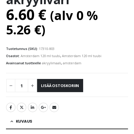
6.60
€
(alv 0 %
5.26
€
)
Tuotetunnus (SKU):
17310-803
Osastot:
Amsterdam 120 ml tuubi
,
Amsterdam 120 ml tuubi
Avainsanat tuotteelle
akryylimaali
,
amsterdam
LISÄÄ OSTOSKORIIN
KUVAUS