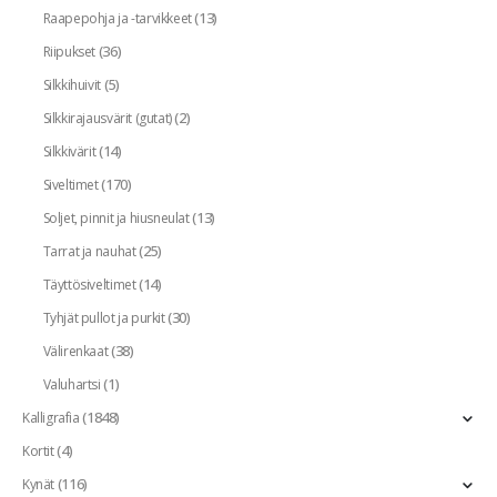
(13)
Raapepohja ja -tarvikkeet
(36)
Riipukset
(5)
Silkkihuivit
(2)
Silkkirajausvärit (gutat)
(14)
Silkkivärit
(170)
Siveltimet
(13)
Soljet, pinnit ja hiusneulat
(25)
Tarrat ja nauhat
(14)
Täyttösiveltimet
(30)
Tyhjät pullot ja purkit
(38)
Välirenkaat
(1)
Valuhartsi
(1848)
Kalligrafia
(4)
Kortit
(116)
Kynät