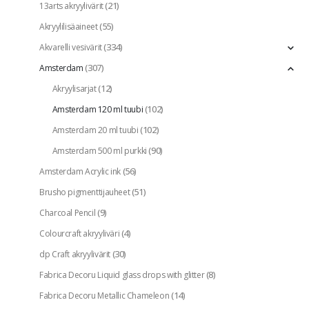
(21)
13arts akryylivärit
(55)
Akryylilisäaineet
(334)
Akvarelli vesivärit
(307)
Amsterdam
(12)
Akryylisarjat
(102)
Amsterdam 120 ml tuubi
(102)
Amsterdam 20 ml tuubi
(90)
Amsterdam 500 ml purkki
(56)
Amsterdam Acrylic ink
(51)
Brusho pigmenttijauheet
(9)
Charcoal Pencil
(4)
Colourcraft akryyliväri
(30)
dp Craft akryylivärit
(8)
Fabrica Decoru Liquid glass drops with glitter
(14)
Fabrica Decoru Metallic Chameleon