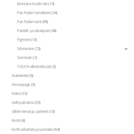
(15)
Montana Acrylic Ink
(24)
Pan Pastel -tarvikkeet
(90)
Pan Pastel-värit
(44)
Pastelli- ja vahakynät
(13)
Pigment
(72)
Schmincke
(1)
Sormiväri
(2)
TOUCH alkoholitussit
(6)
Avainlenkit
(3)
Decoupage
(15)
Foliot
(23)
Gelli-painanta
(13)
Glitter-liimat ja -jauheet
(4)
Kortit
(64)
Kortti askartelu ja Leimailu