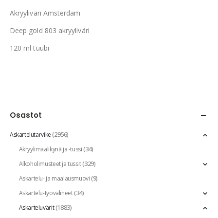
Akryyliväri Amsterdam
Deep gold 803 akryyliväri
120 ml tuubi
Osastot
(2956)
Askartelutarvike
(34)
Akryylimaalikynä ja -tussi
(329)
Alkoholimusteet ja tussit
(9)
Askartelu- ja maalausmuovi
(34)
Askartelu-työvälineet
(1883)
Askarteluvärit