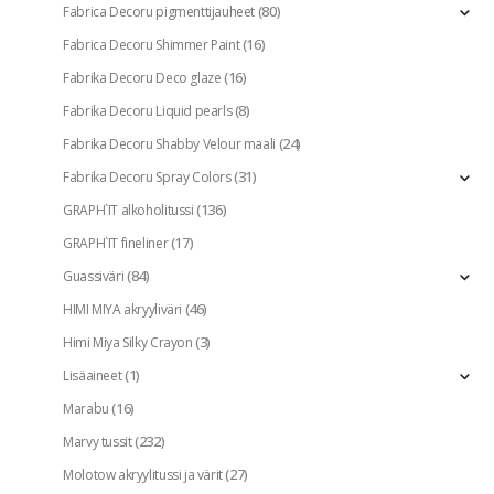
(80)
Fabrica Decoru pigmenttijauheet
(16)
Fabrica Decoru Shimmer Paint
(16)
Fabrika Decoru Deco glaze
(8)
Fabrika Decoru Liquid pearls
(24)
Fabrika Decoru Shabby Velour maali
(31)
Fabrika Decoru Spray Colors
(136)
GRAPH`IT alkoholitussi
(17)
GRAPH`IT fineliner
(84)
Guassiväri
(46)
HIMI MIYA akryyliväri
(3)
Himi Miya Silky Crayon
(1)
Lisäaineet
(16)
Marabu
(232)
Marvy tussit
(27)
Molotow akryylitussi ja värit