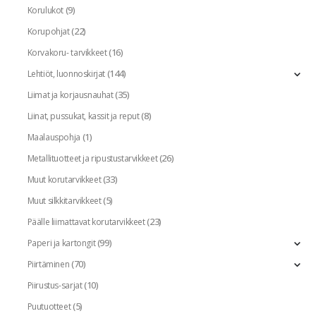
(9)
Korulukot
(22)
Korupohjat
(16)
Korvakoru- tarvikkeet
(144)
Lehtiöt, luonnoskirjat
(35)
Liimat ja korjausnauhat
(8)
Liinat, pussukat, kassit ja reput
(1)
Maalauspohja
(26)
Metallituotteet ja ripustustarvikkeet
(33)
Muut korutarvikkeet
(5)
Muut silkkitarvikkeet
(23)
Päälle liimattavat korutarvikkeet
(99)
Paperi ja kartongit
(70)
Piirtäminen
(10)
Piirustus-sarjat
(5)
Puutuotteet