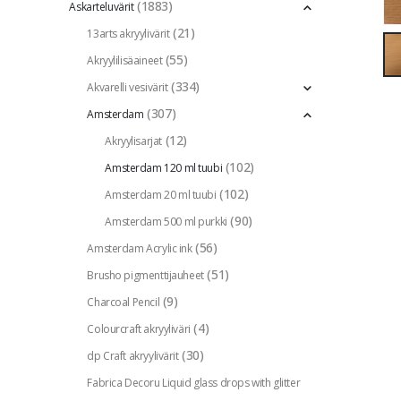
(1883)
Askarteluvärit
(21)
13arts akryylivärit
(55)
Akryylilisäaineet
(334)
Akvarelli vesivärit
(307)
Amsterdam
(12)
Akryylisarjat
(102)
Amsterdam 120 ml tuubi
(102)
Amsterdam 20 ml tuubi
(90)
Amsterdam 500 ml purkki
(56)
Amsterdam Acrylic ink
(51)
Brusho pigmenttijauheet
(9)
Charcoal Pencil
(4)
Colourcraft akryyliväri
(30)
dp Craft akryylivärit
Fabrica Decoru Liquid glass drops with glitter