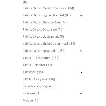
(8)
(14)
Fabrica Decoru Metallic Chameleon
(80)
Fabrica Decoru pigmenttijauheet
(16)
Fabrica Decoru Shimmer Paint
(16)
Fabrika Decoru Deco glaze
(8)
Fabrika Decoru Liquid pearls
(24)
Fabrika Decoru Shabby Velour maali
(31)
Fabrika Decoru Spray Colors
(136)
GRAPH`IT alkoholitussi
(17)
GRAPH`IT fineliner
(84)
Guassiväri
(46)
HIMI MIYA akryyliväri
(3)
Himi Miya Silky Crayon
(1)
Lisäaineet
(16)
Marabu