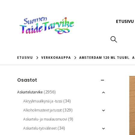
ETUSIVU
ETUSIVU
VERKKOKAUPPA
AMSTERDAM 120 ML TUUBI
,
A
Osastot
(2956)
Askartelutarvike
(34)
Akryylimaalikynä ja -tussi
(329)
Alkoholimusteet ja tussit
(9)
Askartelu- ja maalausmuovi
(34)
Askartelu-työvälineet