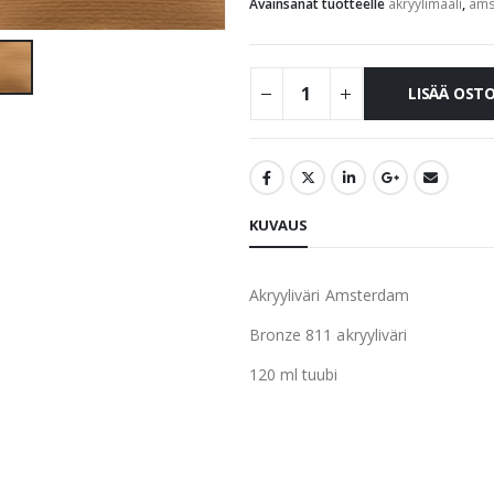
Avainsanat tuotteelle
akryylimaali
,
ams
LISÄÄ OST
KUVAUS
Akryyliväri Amsterdam
Bronze 811 akryyliväri
120 ml tuubi