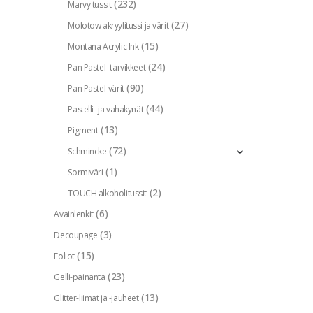
(232)
Marvy tussit
(27)
Molotow akryylitussi ja värit
(15)
Montana Acrylic Ink
(24)
Pan Pastel -tarvikkeet
(90)
Pan Pastel-värit
(44)
Pastelli- ja vahakynät
(13)
Pigment
(72)
Schmincke
(1)
Sormiväri
(2)
TOUCH alkoholitussit
(6)
Avainlenkit
(3)
Decoupage
(15)
Foliot
(23)
Gelli-painanta
(13)
Glitter-liimat ja -jauheet