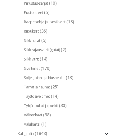
(10)
Piirustus-sarjat
(5)
Puutuotteet
(13)
Raapepohja ja -tarvikkeet
(36)
Riipukset
(5)
Silkkihuivit
(2)
Silkkirajausvärit (gutat)
(14)
Silkkivärit
(170)
Siveltimet
(13)
Soljet, pinnit ja hiusneulat
(25)
Tarrat ja nauhat
(14)
Täyttösiveltimet
(30)
Tyhjät pullot ja purkit
(38)
Välirenkaat
(1)
Valuhartsi
(1848)
Kalligrafia