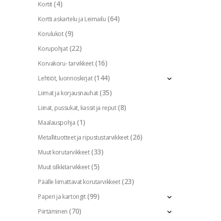
(4)
Kortit
(64)
Kortti askartelu ja Leimailu
(9)
Korulukot
(22)
Korupohjat
(16)
Korvakoru- tarvikkeet
(144)
Lehtiöt, luonnoskirjat
(35)
Liimat ja korjausnauhat
(8)
Liinat, pussukat, kassit ja reput
(1)
Maalauspohja
(26)
Metallituotteet ja ripustustarvikkeet
(33)
Muut korutarvikkeet
(5)
Muut silkkitarvikkeet
(23)
Päälle liimattavat korutarvikkeet
(99)
Paperi ja kartongit
(70)
Piirtäminen