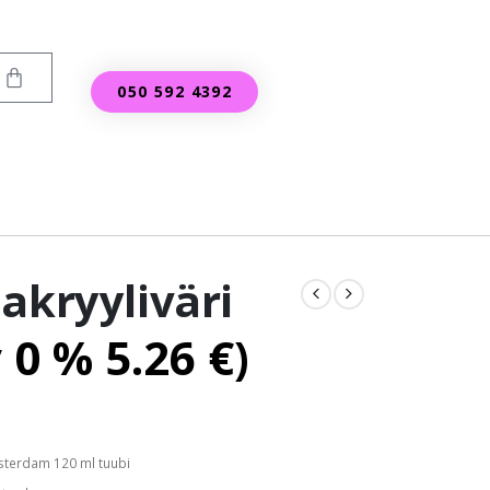
050 592 4392
akryyliväri
v 0 %
5.26
€
)
terdam 120 ml tuubi