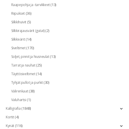
(13)
Raapepohja ja -tarvikkeet
(36)
Riipukset
(5)
Silkkihuivit
(2)
Silkkirajausvärit (gutat)
(14)
Silkkivärit
(170)
Siveltimet
(13)
Soljet, pinnit ja hiusneulat
(25)
Tarrat ja nauhat
(14)
Täyttösiveltimet
(30)
Tyhjät pullot ja purkit
(38)
Välirenkaat
(1)
Valuhartsi
(1848)
Kalligrafia
(4)
Kortit
(116)
Kynät