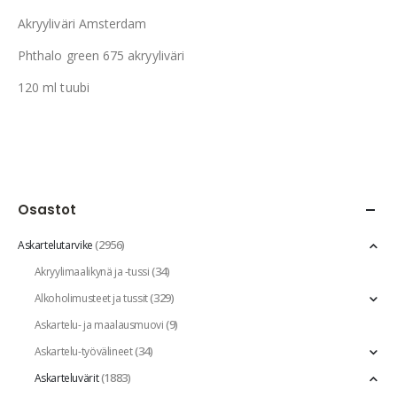
Akryyliväri Amsterdam
Phthalo green 675 akryyliväri
120 ml tuubi
Osastot
(2956)
Askartelutarvike
(34)
Akryylimaalikynä ja -tussi
(329)
Alkoholimusteet ja tussit
(9)
Askartelu- ja maalausmuovi
(34)
Askartelu-työvälineet
(1883)
Askarteluvärit