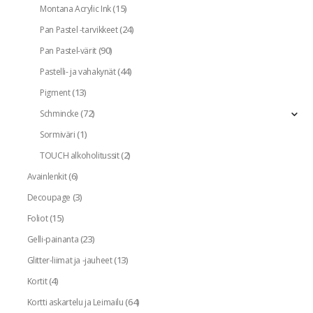
(15)
Montana Acrylic Ink
(24)
Pan Pastel -tarvikkeet
(90)
Pan Pastel-värit
(44)
Pastelli- ja vahakynät
(13)
Pigment
(72)
Schmincke
(1)
Sormiväri
(2)
TOUCH alkoholitussit
(6)
Avainlenkit
(3)
Decoupage
(15)
Foliot
(23)
Gelli-painanta
(13)
Glitter-liimat ja -jauheet
(4)
Kortit
(64)
Kortti askartelu ja Leimailu