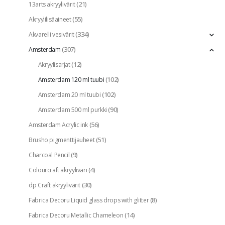
(21)
13arts akryylivärit
(55)
Akryylilisäaineet
(334)
Akvarelli vesivärit
(307)
Amsterdam
(12)
Akryylisarjat
(102)
Amsterdam 120 ml tuubi
(102)
Amsterdam 20 ml tuubi
(90)
Amsterdam 500 ml purkki
(56)
Amsterdam Acrylic ink
(51)
Brusho pigmenttijauheet
(9)
Charcoal Pencil
(4)
Colourcraft akryyliväri
(30)
dp Craft akryylivärit
(8)
Fabrica Decoru Liquid glass drops with glitter
(14)
Fabrica Decoru Metallic Chameleon