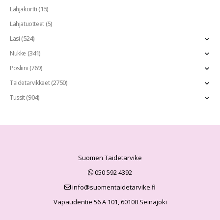
(15)
Lahjakortti
(5)
Lahjatuotteet
(524)
Lasi
(341)
Nukke
(769)
Posliini
(2750)
Taidetarvikkeet
(904)
Tussit
Suomen Taidetarvike
050 592 4392
info@suomentaidetarvike.fi
Vapaudentie 56 A 101, 60100 Seinäjoki