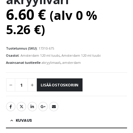
6.60
€
(alv 0 %
5.26
€
)
Tuotetunnus (SKU):
17310-675
Osastot:
Amsterdam 120 ml tuubi
,
Amsterdam 120 ml tuubi
Avainsanat tuotteelle
akryylimaali
,
amsterdam
LISÄÄ OSTOSKORIIN
KUVAUS