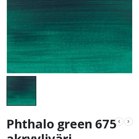
Phthalo green 675
akryyliväri