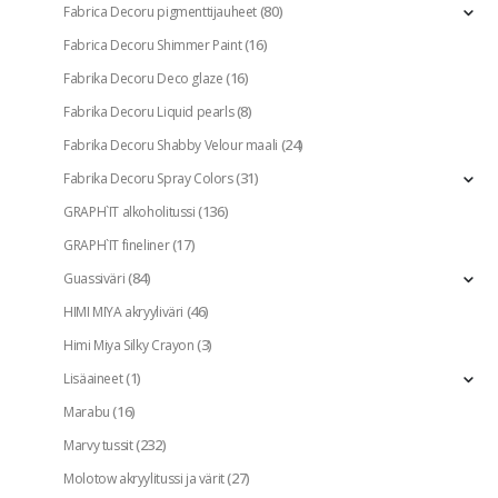
(80)
Fabrica Decoru pigmenttijauheet
(16)
Fabrica Decoru Shimmer Paint
(16)
Fabrika Decoru Deco glaze
(8)
Fabrika Decoru Liquid pearls
(24)
Fabrika Decoru Shabby Velour maali
(31)
Fabrika Decoru Spray Colors
(136)
GRAPH`IT alkoholitussi
(17)
GRAPH`IT fineliner
(84)
Guassiväri
(46)
HIMI MIYA akryyliväri
(3)
Himi Miya Silky Crayon
(1)
Lisäaineet
(16)
Marabu
(232)
Marvy tussit
(27)
Molotow akryylitussi ja värit