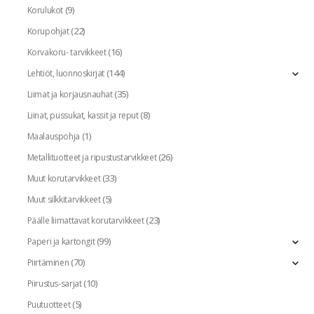
(9)
Korulukot
(22)
Korupohjat
(16)
Korvakoru- tarvikkeet
(144)
Lehtiöt, luonnoskirjat
(35)
Liimat ja korjausnauhat
(8)
Liinat, pussukat, kassit ja reput
(1)
Maalauspohja
(26)
Metallituotteet ja ripustustarvikkeet
(33)
Muut korutarvikkeet
(5)
Muut silkkitarvikkeet
(23)
Päälle liimattavat korutarvikkeet
(99)
Paperi ja kartongit
(70)
Piirtäminen
(10)
Piirustus-sarjat
(5)
Puutuotteet