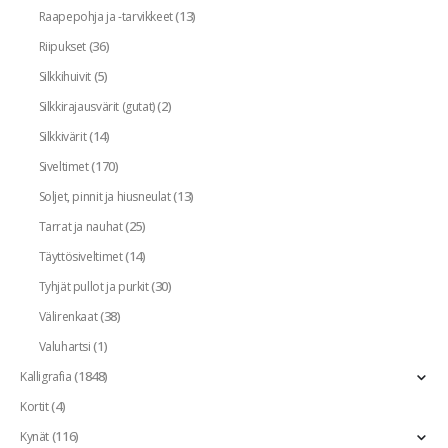
(13)
Raapepohja ja -tarvikkeet
(36)
Riipukset
(5)
Silkkihuivit
(2)
Silkkirajausvärit (gutat)
(14)
Silkkivärit
(170)
Siveltimet
(13)
Soljet, pinnit ja hiusneulat
(25)
Tarrat ja nauhat
(14)
Täyttösiveltimet
(30)
Tyhjät pullot ja purkit
(38)
Välirenkaat
(1)
Valuhartsi
(1848)
Kalligrafia
(4)
Kortit
(116)
Kynät