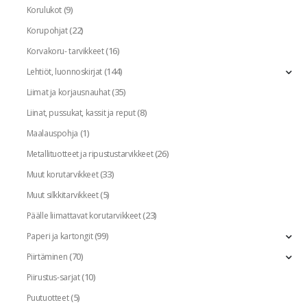
(9)
Korulukot
(22)
Korupohjat
(16)
Korvakoru- tarvikkeet
(144)
Lehtiöt, luonnoskirjat
(35)
Liimat ja korjausnauhat
(8)
Liinat, pussukat, kassit ja reput
(1)
Maalauspohja
(26)
Metallituotteet ja ripustustarvikkeet
(33)
Muut korutarvikkeet
(5)
Muut silkkitarvikkeet
(23)
Päälle liimattavat korutarvikkeet
(99)
Paperi ja kartongit
(70)
Piirtäminen
(10)
Piirustus-sarjat
(5)
Puutuotteet