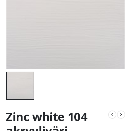
Zinc white 104
akryyliväri