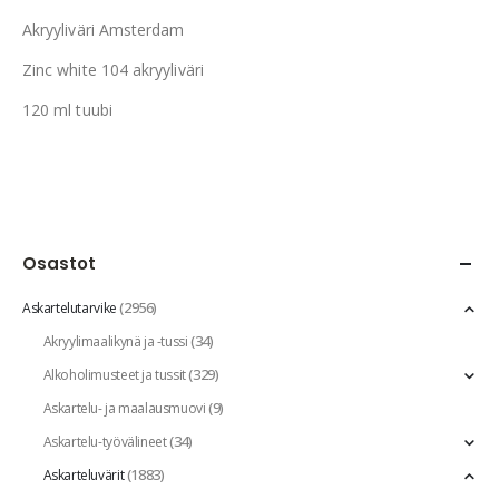
Akryyliväri Amsterdam
Zinc white 104 akryyliväri
120 ml tuubi
Osastot
(2956)
Askartelutarvike
(34)
Akryylimaalikynä ja -tussi
(329)
Alkoholimusteet ja tussit
(9)
Askartelu- ja maalausmuovi
(34)
Askartelu-työvälineet
(1883)
Askarteluvärit