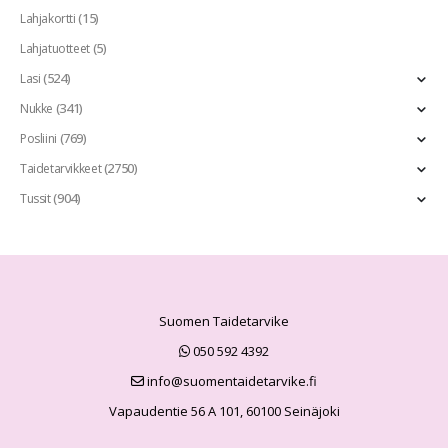
(15)
Lahjakortti
(5)
Lahjatuotteet
(524)
Lasi
(341)
Nukke
(769)
Posliini
(2750)
Taidetarvikkeet
(904)
Tussit
Suomen Taidetarvike
050 592 4392
info@suomentaidetarvike.fi
Vapaudentie 56 A 101, 60100 Seinäjoki