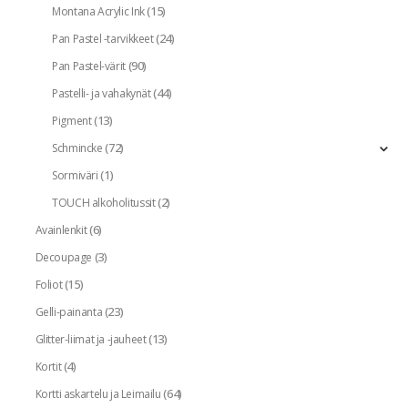
(15)
Montana Acrylic Ink
(24)
Pan Pastel -tarvikkeet
(90)
Pan Pastel-värit
(44)
Pastelli- ja vahakynät
(13)
Pigment
(72)
Schmincke
(1)
Sormiväri
(2)
TOUCH alkoholitussit
(6)
Avainlenkit
(3)
Decoupage
(15)
Foliot
(23)
Gelli-painanta
(13)
Glitter-liimat ja -jauheet
(4)
Kortit
(64)
Kortti askartelu ja Leimailu