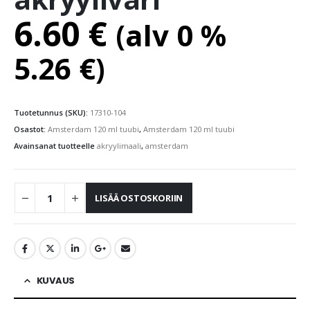
6.60
€
(alv 0 %
5.26
€
)
Tuotetunnus (SKU):
17310-104
Osastot:
Amsterdam 120 ml tuubi
,
Amsterdam 120 ml tuubi
Avainsanat tuotteelle
akryylimaali
,
amsterdam
LISÄÄ OSTOSKORIIN
KUVAUS