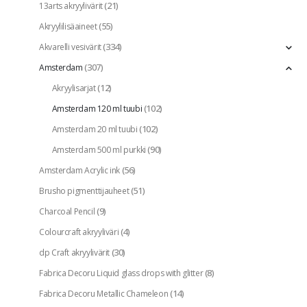
(21)
13arts akryylivärit
(55)
Akryylilisäaineet
(334)
Akvarelli vesivärit
(307)
Amsterdam
(12)
Akryylisarjat
(102)
Amsterdam 120 ml tuubi
(102)
Amsterdam 20 ml tuubi
(90)
Amsterdam 500 ml purkki
(56)
Amsterdam Acrylic ink
(51)
Brusho pigmenttijauheet
(9)
Charcoal Pencil
(4)
Colourcraft akryyliväri
(30)
dp Craft akryylivärit
(8)
Fabrica Decoru Liquid glass drops with glitter
(14)
Fabrica Decoru Metallic Chameleon