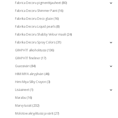
(80)
Fabrica Decoru pigmenttijauheet
(16)
Fabrica Decoru Shimmer Paint
(16)
Fabrika Decoru Deco glaze
(8)
Fabrika Decoru Liquid pearls
(24)
Fabrika Decoru Shabby Velour maali
(31)
Fabrika Decoru Spray Colors
(136)
GRAPH`IT alkoholitussi
(17)
GRAPH`IT fineliner
(84)
Guassiväri
(46)
HIMI MIYA akryyliväri
(3)
Himi Miya Silky Crayon
(1)
Lisäaineet
(16)
Marabu
(232)
Marvy tussit
(27)
Molotow akryylitussi ja värit