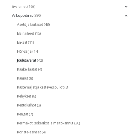
(163)
Siveltimet
(395)
Valkoposliinit
(48)
Asetit ja lautaset
(15)
Eläinaiheet
(11)
Enkelit
(14)
FRY-sarja
(42)
Joulutavarat
(4)
Kaakelilaatat
(8)
Kannut
(3)
Kastemaljat ja kastevesipullot
(6)
Kehykset
(3)
Keittokulhot
(7)
Kengät
(30)
Kermakot, sokerikot ja maitokannut
(4)
Koriste-esineet