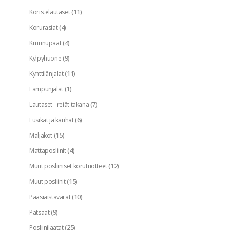
(11)
Koristelautaset
(4)
Korurasiat
(4)
Kruunupäät
(9)
Kylpyhuone
(11)
Kynttilänjalat
(1)
Lampunjalat
(7)
Lautaset - reiät takana
(6)
Lusikat ja kauhat
(15)
Maljakot
(4)
Mattaposliinit
(12)
Muut posliiniset korutuotteet
(15)
Muut posliinit
(10)
Pääsiäistavarat
(9)
Patsaat
(25)
Posliinilaatat