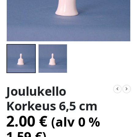
Joulukello
Korkeus 6,5 cm
2.00
€
(alv 0 %
1.59
€
)