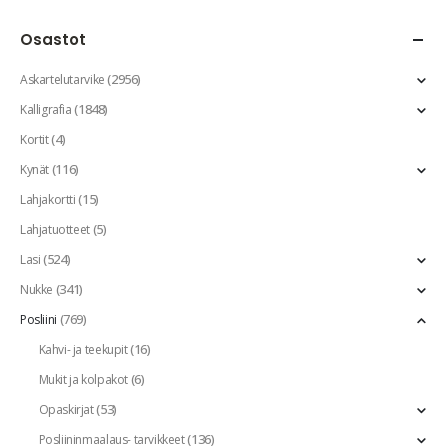
Osastot
(2956)
Askartelutarvike
(1848)
Kalligrafia
(4)
Kortit
(116)
Kynät
(15)
Lahjakortti
(5)
Lahjatuotteet
(524)
Lasi
(341)
Nukke
(769)
Posliini
(16)
Kahvi- ja teekupit
(6)
Mukit ja kolpakot
(53)
Opaskirjat
(136)
Posliininmaalaus- tarvikkeet