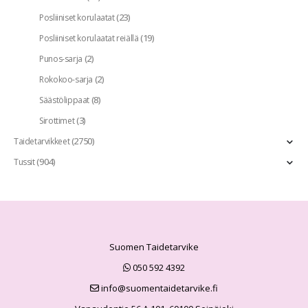
(23)
Posliiniset korulaatat
(19)
Posliiniset korulaatat reiällä
(2)
Punos-sarja
(2)
Rokokoo-sarja
(8)
Säästölippaat
(3)
Sirottimet
(2750)
Taidetarvikkeet
(904)
Tussit
Suomen Taidetarvike
050 592 4392
info@suomentaidetarvike.fi