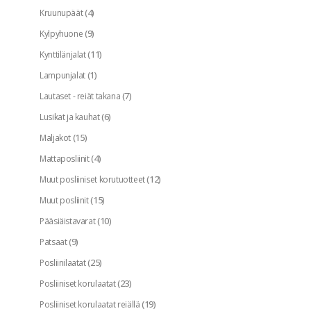
(4)
Kruunupäät
(9)
Kylpyhuone
(11)
Kynttilänjalat
(1)
Lampunjalat
(7)
Lautaset - reiät takana
(6)
Lusikat ja kauhat
(15)
Maljakot
(4)
Mattaposliinit
(12)
Muut posliiniset korutuotteet
(15)
Muut posliinit
(10)
Pääsiäistavarat
(9)
Patsaat
(25)
Posliinilaatat
(23)
Posliiniset korulaatat
(19)
Posliiniset korulaatat reiällä