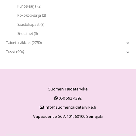
(2)
Punos-sarja
(2)
Rokokoo-sarja
(8)
Säästölippaat
(3)
Sirottimet
(2750)
Taidetarvikkeet
(904)
Tussit
Suomen Taidetarvike
050 592 4392
info@suomentaidetarvike.fi
Vapaudentie 56 A 101, 60100 Seinäjoki