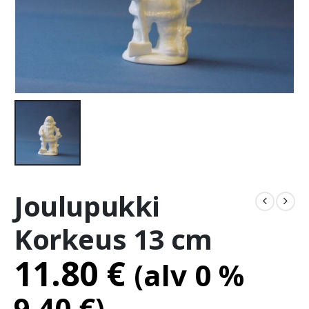
Joulupukki
Korkeus 13 cm
11.80
€
(alv 0 %
9.40
€
)