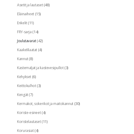
(48)
Asetit ja lautaset
(15)
Eläinaiheet
(11)
Enkelit
(14)
FRY-sarja
(42)
Joulutavarat
(4)
Kaakelilaatat
(8)
Kannut
(3)
Kastemaljat ja kastevesipullot
(6)
Kehykset
(3)
Keittokulhot
(7)
Kengät
(30)
Kermakot, sokerikot ja maitokannut
(4)
Koriste-esineet
(11)
Koristelautaset
(4)
Korurasiat