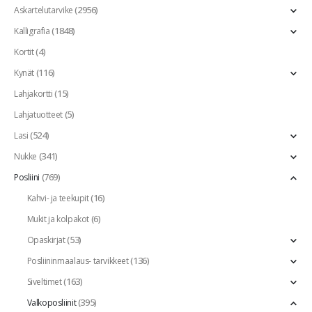
(2956)
Askartelutarvike
(1848)
Kalligrafia
(4)
Kortit
(116)
Kynät
(15)
Lahjakortti
(5)
Lahjatuotteet
(524)
Lasi
(341)
Nukke
(769)
Posliini
(16)
Kahvi- ja teekupit
(6)
Mukit ja kolpakot
(53)
Opaskirjat
(136)
Posliininmaalaus- tarvikkeet
(163)
Siveltimet
(395)
Valkoposliinit