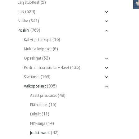
(5)
Lahjatuotteet
(524)
Lasi
(341)
Nukke
(769)
Posliini
(16)
Kahvi- ja teekupit
(6)
Mukit ja kolpakot
(53)
Opaskirjat
(136)
Posliininmaalaus- tarvikkeet
(163)
Siveltimet
(395)
Valkoposliinit
(48)
Asetit ja lautaset
(15)
Eläinaiheet
(11)
Enkelit
(14)
FRY-sarja
(42)
Joulutavarat