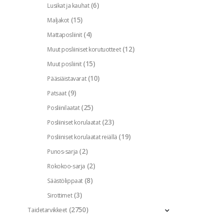
(6)
Lusikat ja kauhat
(15)
Maljakot
(4)
Mattaposliinit
(12)
Muut posliiniset korutuotteet
(15)
Muut posliinit
(10)
Pääsiäistavarat
(9)
Patsaat
(25)
Posliinilaatat
(23)
Posliiniset korulaatat
(19)
Posliiniset korulaatat reiällä
(2)
Punos-sarja
(2)
Rokokoo-sarja
(8)
Säästölippaat
(3)
Sirottimet
(2750)
Taidetarvikkeet