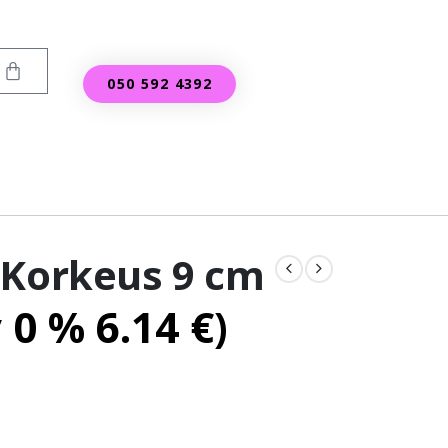
050 592 4392
 Korkeus 9 cm
v 0 %
6.14
€
)