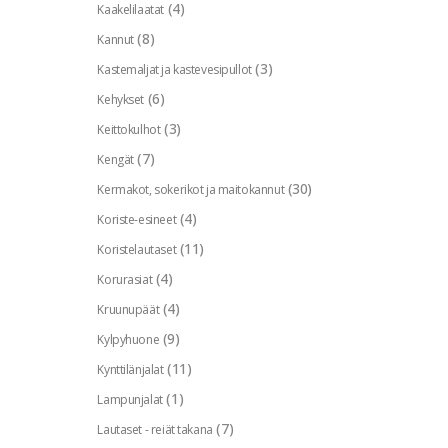
(4)
Kaakelilaatat
(8)
Kannut
(3)
Kastemaljat ja kastevesipullot
(6)
Kehykset
(3)
Keittokulhot
(7)
Kengät
(30)
Kermakot, sokerikot ja maitokannut
(4)
Koriste-esineet
(11)
Koristelautaset
(4)
Korurasiat
(4)
Kruunupäät
(9)
Kylpyhuone
(11)
Kynttilänjalat
(1)
Lampunjalat
(7)
Lautaset - reiät takana