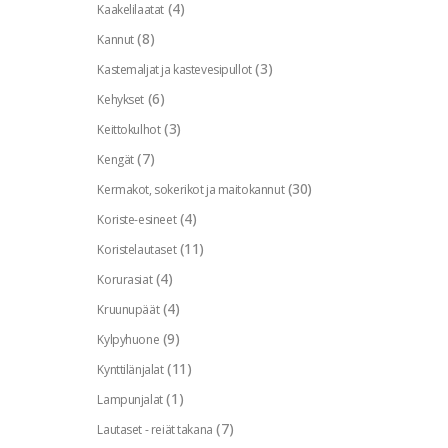
(4)
Kaakelilaatat
(8)
Kannut
(3)
Kastemaljat ja kastevesipullot
(6)
Kehykset
(3)
Keittokulhot
(7)
Kengät
(30)
Kermakot, sokerikot ja maitokannut
(4)
Koriste-esineet
(11)
Koristelautaset
(4)
Korurasiat
(4)
Kruunupäät
(9)
Kylpyhuone
(11)
Kynttilänjalat
(1)
Lampunjalat
(7)
Lautaset - reiät takana