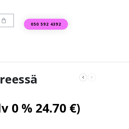
050 592 4392
 reessä
lv 0 %
24.70
€
)