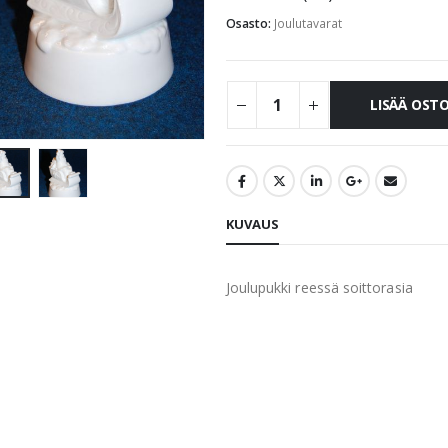
Osasto:
Joulutavarat
LISÄÄ OST
KUVAUS
Joulupukki reessä soittorasia