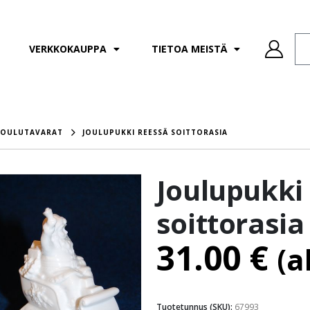
VERKKOKAUPPA
TIETOA MEISTÄ
JOULUTAVARAT
JOULUPUKKI REESSÄ SOITTORASIA
Joulupukki
soittorasia
31.00
€
(a
Tuotetunnus (SKU):
67993