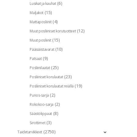
(6)
Lusikat ja kauhat
(15)
Maljakot
(4)
Mattaposliinit
(12)
Muut posliiniset korutuotteet
(15)
Muut posliinit
(10)
Pääsiäistavarat
(9)
Patsaat
(25)
Posliinilaatat
(23)
Posliiniset korulaatat
(19)
Posliiniset korulaatat reiällä
(2)
Punos-sarja
(2)
Rokokoo-sarja
(8)
Säästölippaat
(3)
Sirottimet
(2750)
Taidetarvikkeet