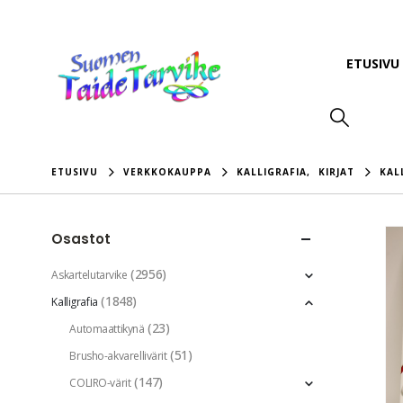
ETUSIVU
ETUSIVU
VERKKOKAUPPA
KALLIGRAFIA
,
KIRJAT
KAL
Osastot
(2956)
Askartelutarvike
(1848)
Kalligrafia
(23)
Automaattikynä
(51)
Brusho-akvarellivärit
(147)
COLIRO-värit