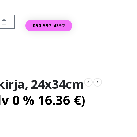
050 592 4392
 kirja, 24x34cm
lv 0 %
16.36
€
)