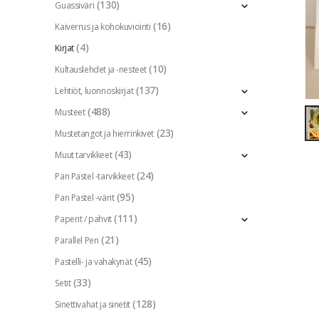
(130)
Guassiväri
(16)
Kaiverrus ja kohokuviointi
(4)
Kirjat
(10)
Kultauslehdet ja -nesteet
(137)
Lehtiöt, luonnoskirjat
(488)
Musteet
(23)
Mustetangot ja hierrinkivet
(43)
Muut tarvikkeet
(24)
Pan Pastel -tarvikkeet
(95)
Pan Pastel -värit
(111)
Paperit / pahvit
(21)
Parallel Pen
(45)
Pastelli- ja vahakynät
(33)
Setit
(128)
Sinettivahat ja sinetit