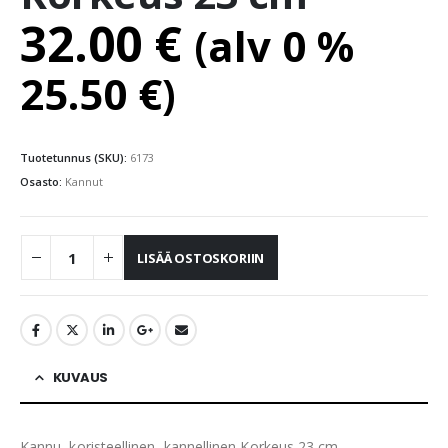
32.00
€
(alv 0 %
25.50
€
)
Tuotetunnus (SKU):
6173
Osasto:
Kannut
LISÄÄ OSTOSKORIIN
KUVAUS
Kannu, koristeellinen, kannellinen Korkeus 23 cm