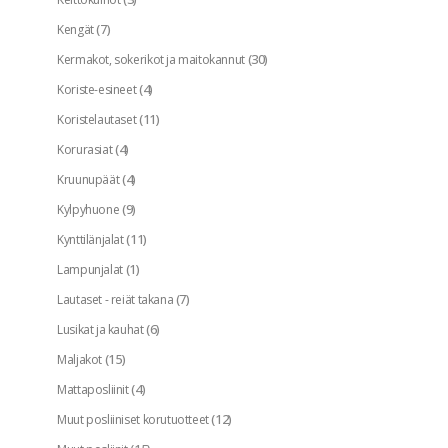
(7)
Kengät
(30)
Kermakot, sokerikot ja maitokannut
(4)
Koriste-esineet
(11)
Koristelautaset
(4)
Korurasiat
(4)
Kruunupäät
(9)
Kylpyhuone
(11)
Kynttilänjalat
(1)
Lampunjalat
(7)
Lautaset - reiät takana
(6)
Lusikat ja kauhat
(15)
Maljakot
(4)
Mattaposliinit
(12)
Muut posliiniset korutuotteet