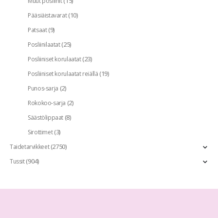
(15)
Muut posliinit
(10)
Pääsiäistavarat
(9)
Patsaat
(25)
Posliinilaatat
(23)
Posliiniset korulaatat
(19)
Posliiniset korulaatat reiällä
(2)
Punos-sarja
(2)
Rokokoo-sarja
(8)
Säästölippaat
(3)
Sirottimet
(2750)
Taidetarvikkeet
(904)
Tussit