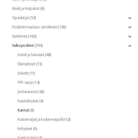
(6)
Mukit ja kolpakot
(53)
Opaskirjat
(136)
Posliininmaalaus- tarvikkeet
(163)
Siveltimet
(395)
Valkoposliinit
(48)
Asetit ja lautaset
(15)
Eläinaiheet
(11)
Enkelit
(14)
FRY-sarja
(42)
Joulutavarat
(4)
Kaakelilaatat
(8)
Kannut
(3)
Kastemaljat ja kastevesipullot
(6)
Kehykset
(3)
Keittokulhot