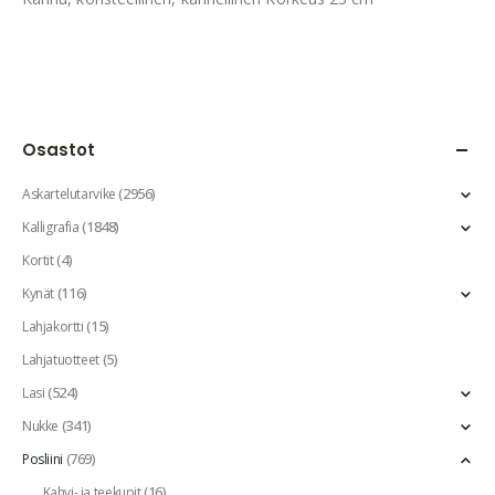
Osastot
(2956)
Askartelutarvike
(1848)
Kalligrafia
(4)
Kortit
(116)
Kynät
(15)
Lahjakortti
(5)
Lahjatuotteet
(524)
Lasi
(341)
Nukke
(769)
Posliini
(16)
Kahvi- ja teekupit