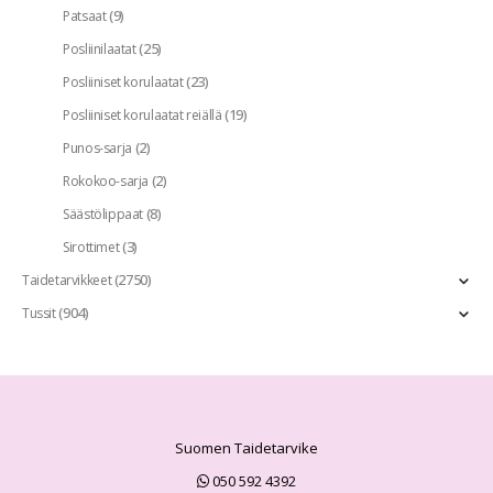
(9)
Patsaat
(25)
Posliinilaatat
(23)
Posliiniset korulaatat
(19)
Posliiniset korulaatat reiällä
(2)
Punos-sarja
(2)
Rokokoo-sarja
(8)
Säästölippaat
(3)
Sirottimet
(2750)
Taidetarvikkeet
(904)
Tussit
Suomen Taidetarvike
050 592 4392