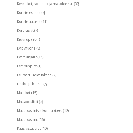
(30)
Kermakot, sokerikot ja maitokannut
(4)
Koriste-esineet
(11)
Koristelautaset
(4)
Korurasiat
(4)
Kruunupäät
(9)
Kylpyhuone
(11)
Kynttilänjalat
(1)
Lampunjalat
(7)
Lautaset - reiät takana
(6)
Lusikat ja kauhat
(15)
Maljakot
(4)
Mattaposliinit
(12)
Muut posliiniset korutuotteet
(15)
Muut posliinit
(10)
Pääsiäistavarat