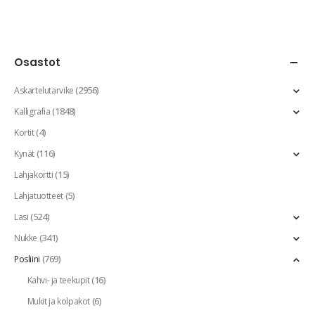
Osastot
(2956)
Askartelutarvike
(1848)
Kalligrafia
(4)
Kortit
(116)
Kynät
(15)
Lahjakortti
(5)
Lahjatuotteet
(524)
Lasi
(341)
Nukke
(769)
Posliini
(16)
Kahvi- ja teekupit
(6)
Mukit ja kolpakot