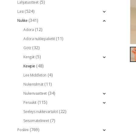
(5)
Lahjatuotteet
(524)
Lasi
(341)
Nukke
(12)
Adora
(11)
Adora nukkepaketit
(32)
Götz
(5)
Kengät
(48)
Kewpie
(4)
Lee Middleton
(11)
Nukensilmät
(34)
Nukenvaatteet
(115)
Peruukit
(22)
Seeleys nukkevartalot
(7)
Seisomatelineet
(769)
Posliini