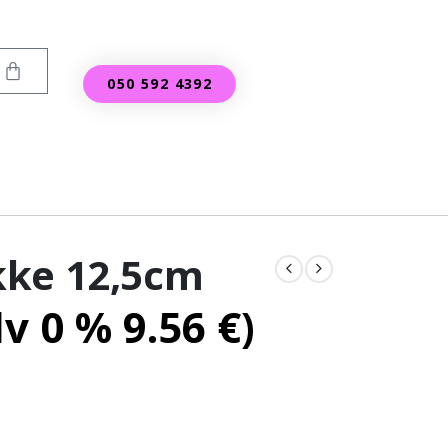
050 592 4392
kke 12,5cm
lv 0 %
9.56
€
)