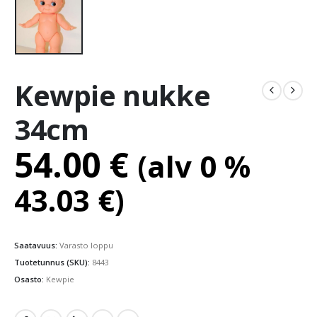
Kewpie nukke
34cm
54.00
€
(alv 0 %
43.03
€
)
Saatavuus:
Varasto loppu
Tuotetunnus (SKU):
8443
Osasto:
Kewpie