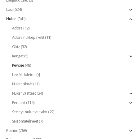
(5)
Lahjatuotteet
(524)
Lasi
(341)
Nukke
(12)
Adora
(11)
Adora nukkepaketit
(32)
Götz
(5)
Kengät
(48)
Kewpie
(4)
Lee Middleton
(11)
Nukensilmät
(34)
Nukenvaatteet
(115)
Peruukit
(22)
Seeleys nukkevartalot
(7)
Seisomatelineet
(769)
Posliini