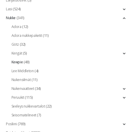
(5)
Lahjatuotteet
(524)
Lasi
(341)
Nukke
(12)
Adora
(11)
Adora nukkepaketit
(32)
Götz
(5)
Kengät
(48)
Kewpie
(4)
Lee Middleton
(11)
Nukensilmät
(34)
Nukenvaatteet
(115)
Peruukit
(22)
Seeleys nukkevartalot
(7)
Seisomatelineet
(769)
Posliini