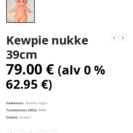
Kewpie nukke
39cm
79.00
€
(alv 0 %
62.95
€
)
Saatavuus:
Varasto loppu
Tuotetunnus (SKU):
8444
Osasto:
Kewpie