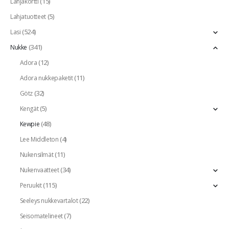
(15)
Lahjakortti
(5)
Lahjatuotteet
(524)
Lasi
(341)
Nukke
(12)
Adora
(11)
Adora nukkepaketit
(32)
Götz
(5)
Kengät
(48)
Kewpie
(4)
Lee Middleton
(11)
Nukensilmät
(34)
Nukenvaatteet
(115)
Peruukit
(22)
Seeleys nukkevartalot
(7)
Seisomatelineet