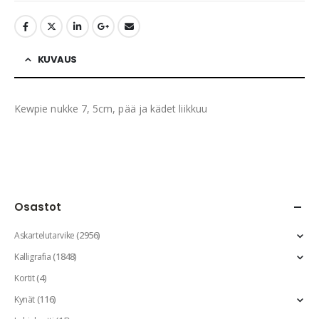
KUVAUS
Kewpie nukke 7, 5cm, pää ja kädet liikkuu
Osastot
(2956)
Askartelutarvike
(1848)
Kalligrafia
(4)
Kortit
(116)
Kynät