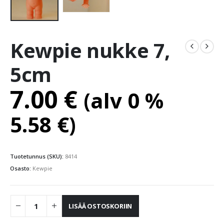
Kewpie nukke 7,
5cm
7.00
€
(alv 0 %
5.58
€
)
Tuotetunnus (SKU):
8414
Osasto:
Kewpie
LISÄÄ OSTOSKORIIN