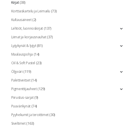
(38)
Kirjat
(73)
Korttiaskartelu ja Leimailu
(2)
Kultausaineet
(137)
Lehtiöt, luonnoskirjat
(37)
Liimat ja korjausnauhat
(81)
Lyijykynät & lyijyt
(14)
Maalauspohja
(23)
Oil & Soft Pastel
(119)
Öljyväri
(14)
Palettiveitset
(129)
Pigmenttijauheet
(9)
Piirustus-sarjat
(74)
Puuvärikynät
(30)
Pyyhekumit ja teroittimet
(163)
Siveltimet