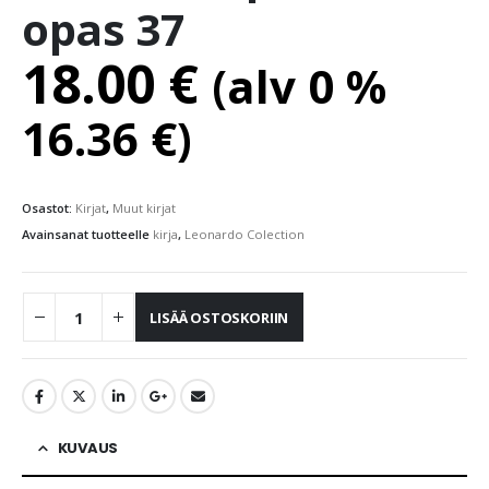
opas 37
18.00
€
(alv 0 %
16.36
€
)
Osastot:
Kirjat
,
Muut kirjat
Avainsanat tuotteelle
kirja
,
Leonardo Colection
LISÄÄ OSTOSKORIIN
KUVAUS