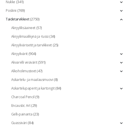
(341)
Nukke
(769)
Posliini
(2750)
Taidetarvikkeet
(57)
Akryylilisäaineet
(34)
Akryylimaalikynä ja -tussi
(25)
Akryylivärisetit ja tarvikkeet
(904)
Akryylivärit
(591)
Akvarelli vesivärit
(47)
Alkoholimusteet
(8)
Askartelu- ja maalausmuovi
(84)
Askartelupaperit ja kartongit
(9)
Charcoal Pencil
(29)
Encaustic Art
(23)
Gelli-painanta
(84)
Guassiväri