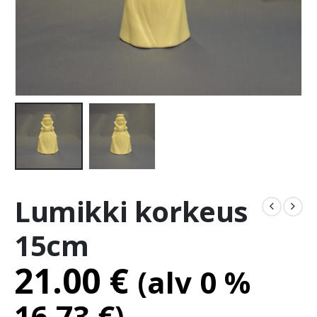
Lumikki korkeus
15cm
21.00
€
(alv 0 %
16.73
€
)