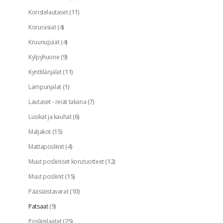
(11)
Koristelautaset
(4)
Korurasiat
(4)
Kruunupäät
(9)
Kylpyhuone
(11)
Kynttilänjalat
(1)
Lampunjalat
(7)
Lautaset - reiät takana
(6)
Lusikat ja kauhat
(15)
Maljakot
(4)
Mattaposliinit
(12)
Muut posliiniset korutuotteet
(15)
Muut posliinit
(10)
Pääsiäistavarat
(9)
Patsaat
(25)
Posliinilaatat