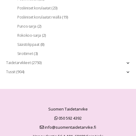
(23)
Posliiniset korulaatat
(19)
Posliiniset korulaatat reiällä
(2)
Punos-sarja
(2)
Rokokoo-sarja
(8)
Säästölippaat
(3)
Sirottimet
(2750)
Taidetarvikkeet
(904)
Tussit
Suomen Taidetarvike
050 592 4392
info@suomentaidetarvike.fi