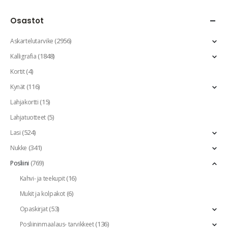
Osastot
(2956)
Askartelutarvike
(1848)
Kalligrafia
(4)
Kortit
(116)
Kynät
(15)
Lahjakortti
(5)
Lahjatuotteet
(524)
Lasi
(341)
Nukke
(769)
Posliini
(16)
Kahvi- ja teekupit
(6)
Mukit ja kolpakot
(53)
Opaskirjat
(136)
Posliininmaalaus- tarvikkeet