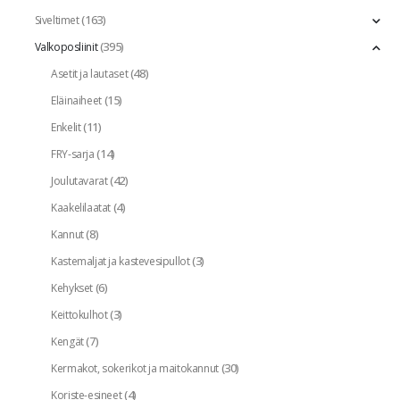
(163)
Siveltimet
(395)
Valkoposliinit
(48)
Asetit ja lautaset
(15)
Eläinaiheet
(11)
Enkelit
(14)
FRY-sarja
(42)
Joulutavarat
(4)
Kaakelilaatat
(8)
Kannut
(3)
Kastemaljat ja kastevesipullot
(6)
Kehykset
(3)
Keittokulhot
(7)
Kengät
(30)
Kermakot, sokerikot ja maitokannut
(4)
Koriste-esineet