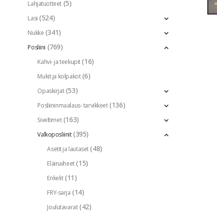
(5)
Lahjatuotteet
(524)
Lasi
(341)
Nukke
(769)
Posliini
(16)
Kahvi- ja teekupit
(6)
Mukit ja kolpakot
(53)
Opaskirjat
(136)
Posliininmaalaus- tarvikkeet
(163)
Siveltimet
(395)
Valkoposliinit
(48)
Asetit ja lautaset
(15)
Eläinaiheet
(11)
Enkelit
(14)
FRY-sarja
(42)
Joulutavarat