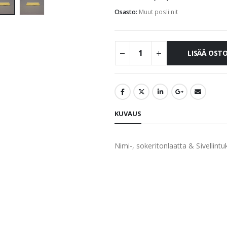
Osasto:
Muut posliinit
LISÄÄ OST
KUVAUS
Nimi-, sokeritonlaatta & Sivellintu