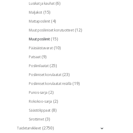
(6)
Lusikat ja kauhat
(15)
Maljakot
(4)
Mattaposliinit
(12)
Muut posliiniset korutuotteet
(15)
Muut posliinit
(10)
Pääsiäistavarat
(9)
Patsaat
(25)
Posliinilaatat
(23)
Posliiniset korulaatat
(19)
Posliiniset korulaatat reiällä
(2)
Punos-sarja
(2)
Rokokoo-sarja
(8)
Säästölippaat
(3)
Sirottimet
(2750)
Taidetarvikkeet