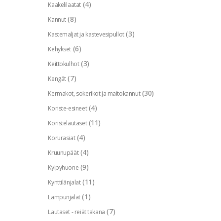
(4)
Kaakelilaatat
(8)
Kannut
(3)
Kastemaljat ja kastevesipullot
(6)
Kehykset
(3)
Keittokulhot
(7)
Kengät
(30)
Kermakot, sokerikot ja maitokannut
(4)
Koriste-esineet
(11)
Koristelautaset
(4)
Korurasiat
(4)
Kruunupäät
(9)
Kylpyhuone
(11)
Kynttilänjalat
(1)
Lampunjalat
(7)
Lautaset - reiät takana