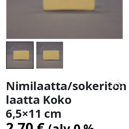
Nimilaatta/sokeriton
laatta Koko
6,5×11 cm
2.70
€
(alv 0 %