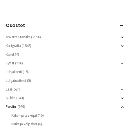
Osastot
(2956)
Askartelutarvike
(1848)
Kalligrafia
(4)
Kortit
(116)
Kynät
(15)
Lahjakortti
(5)
Lahjatuotteet
(524)
Lasi
(341)
Nukke
(769)
Posliini
(16)
Kahvi- ja teekupit
(6)
Mukit ja kolpakot