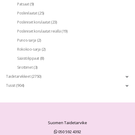
(9)
Patsaat
(25)
Posliinilaatat
(23)
Posliiniset korulaatat
(19)
Posliiniset korulaatat reiällä
(2)
Punos-sarja
(2)
Rokokoo-sarja
(8)
Säästölippaat
(3)
Sirottimet
(2750)
Taidetarvikkeet
(904)
Tussit
Suomen Taidetarvike
050 592 4392