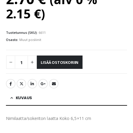
2.15
€
)
Tuotetunnus (SKU):
6611
Osasto:
Muut posliinit
LISÄÄ OSTOSKORIIN
KUVAUS
Nimilaatta/sokeriton laatta Koko 6,5×11 cm