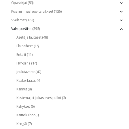
(53)
Opaskirjat
(136)
Posliininmaalaus- tarvikkeet
(163)
Siveltimet
(395)
Valkoposliinit
(48)
Asetit ja lautaset
(15)
Eläinaiheet
(11)
Enkelit
(14)
FRY-sarja
(42)
Joulutavarat
(4)
Kaakelilaatat
(8)
Kannut
(3)
Kastemaljat ja kastevesipullot
(6)
Kehykset
(3)
Keittokulhot
(7)
Kengät