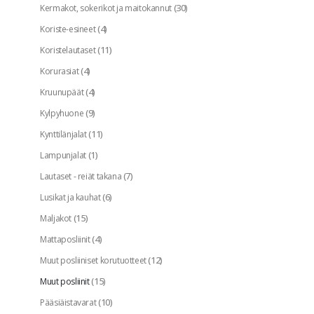
(30)
Kermakot, sokerikot ja maitokannut
(4)
Koriste-esineet
(11)
Koristelautaset
(4)
Korurasiat
(4)
Kruunupäät
(9)
Kylpyhuone
(11)
Kynttilänjalat
(1)
Lampunjalat
(7)
Lautaset - reiät takana
(6)
Lusikat ja kauhat
(15)
Maljakot
(4)
Mattaposliinit
(12)
Muut posliiniset korutuotteet
(15)
Muut posliinit
(10)
Pääsiäistavarat