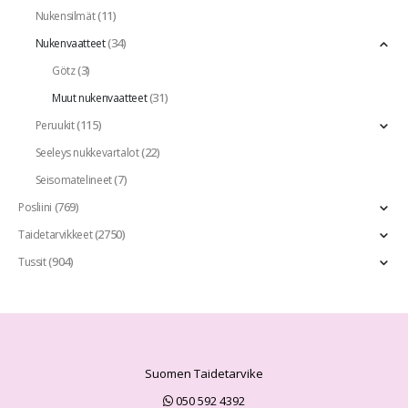
(11)
Nukensilmät
(34)
Nukenvaatteet
(3)
Götz
(31)
Muut nukenvaatteet
(115)
Peruukit
(22)
Seeleys nukkevartalot
(7)
Seisomatelineet
(769)
Posliini
(2750)
Taidetarvikkeet
(904)
Tussit
Suomen Taidetarvike
050 592 4392