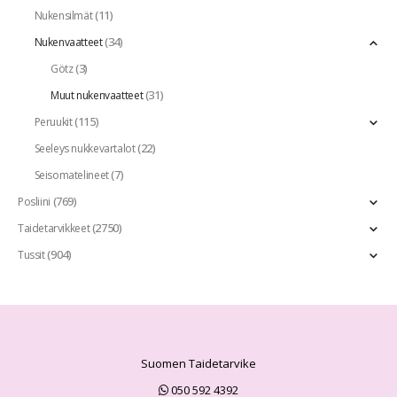
(11)
Nukensilmät
(34)
Nukenvaatteet
(3)
Götz
(31)
Muut nukenvaatteet
(115)
Peruukit
(22)
Seeleys nukkevartalot
(7)
Seisomatelineet
(769)
Posliini
(2750)
Taidetarvikkeet
(904)
Tussit
Suomen Taidetarvike
050 592 4392