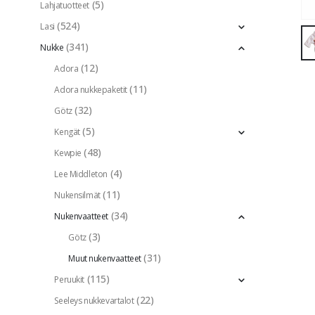
(5)
Lahjatuotteet
(524)
Lasi
(341)
Nukke
(12)
Adora
(11)
Adora nukkepaketit
(32)
Götz
(5)
Kengät
(48)
Kewpie
(4)
Lee Middleton
(11)
Nukensilmät
(34)
Nukenvaatteet
(3)
Götz
(31)
Muut nukenvaatteet
(115)
Peruukit
(22)
Seeleys nukkevartalot