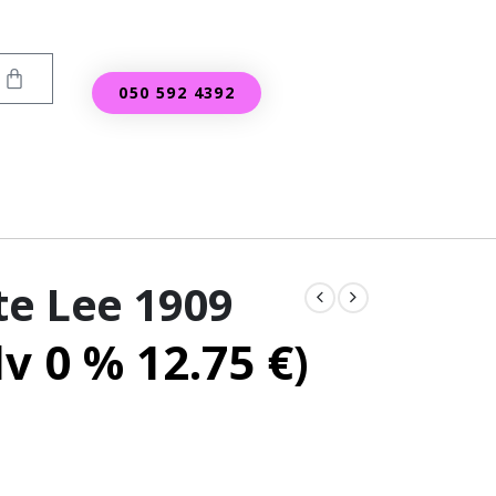
050 592 4392
e Lee 1909
lv 0 %
12.75
€
)