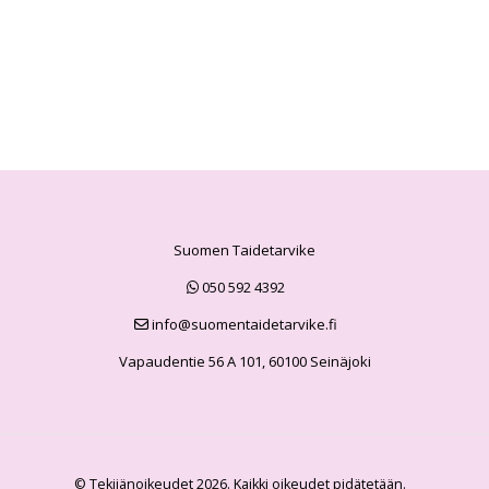
Suomen Taidetarvike
050 592 4392
info@suomentaidetarvike.fi
Vapaudentie 56 A 101, 60100 Seinäjoki
© Tekijänoikeudet 2026. Kaikki oikeudet pidätetään.