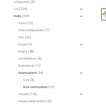
(5)
Lahjatuotteet
(524)
Lasi
(341)
Nukke
(12)
Adora
(11)
Adora nukkepaketit
(32)
Götz
(5)
Kengät
(48)
Kewpie
(4)
Lee Middleton
(11)
Nukensilmät
(34)
Nukenvaatteet
(3)
Götz
(31)
Muut nukenvaatteet
(115)
Peruukit
(22)
Seeleys nukkevartalot