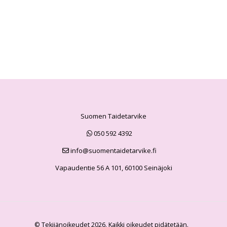
Suomen Taidetarvike
050 592 4392
info@suomentaidetarvike.fi
Vapaudentie 56 A 101, 60100 Seinäjoki
© Tekijänoikeudet 2026. Kaikki oikeudet pidätetään.