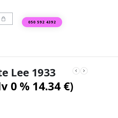
050 592 4392
e Lee 1933
lv 0 %
14.34
€
)