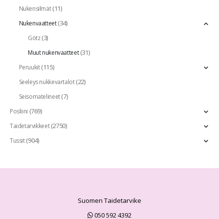
(11)
Nukensilmät
(34)
Nukenvaatteet
(3)
Götz
(31)
Muut nukenvaatteet
(115)
Peruukit
(22)
Seeleys nukkevartalot
(7)
Seisomatelineet
(769)
Posliini
(2750)
Taidetarvikkeet
(904)
Tussit
Suomen Taidetarvike
050 592 4392