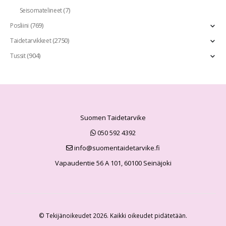
(7)
Seisomatelineet
(769)
Posliini
(2750)
Taidetarvikkeet
(904)
Tussit
Suomen Taidetarvike
050 592 4392
info@suomentaidetarvike.fi
Vapaudentie 56 A 101, 60100 Seinäjoki
© Tekijänoikeudet 2026. Kaikki oikeudet pidätetään.