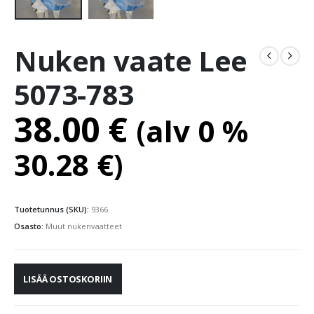
Nuken vaate Lee
5073-783
38.00
€
(alv 0 %
30.28
€
)
Tuotetunnus (SKU):
9366
Osasto:
Muut nukenvaatteet
LISÄÄ OSTOSKORIIN