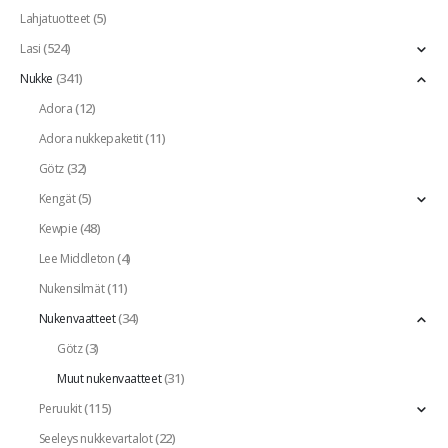
(5)
Lahjatuotteet
(524)
Lasi
(341)
Nukke
(12)
Adora
(11)
Adora nukkepaketit
(32)
Götz
(5)
Kengät
(48)
Kewpie
(4)
Lee Middleton
(11)
Nukensilmät
(34)
Nukenvaatteet
(3)
Götz
(31)
Muut nukenvaatteet
(115)
Peruukit
(22)
Seeleys nukkevartalot