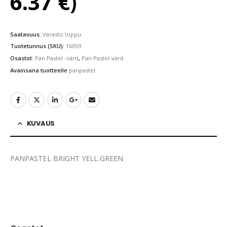
6.37
€
)
Saatavuus:
Varasto loppu
Tuotetunnus (SKU):
16059
Osastot:
Pan Pastel -värit
,
Pan Pastel-värit
Avainsana tuotteelle
panpastel
KUVAUS
PANPASTEL BRIGHT YELL.GREEN