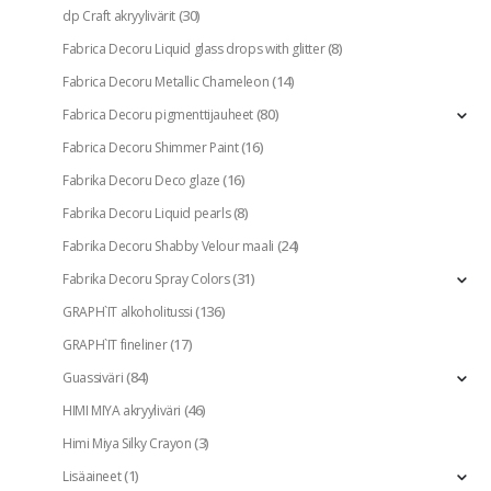
(30)
dp Craft akryylivärit
(8)
Fabrica Decoru Liquid glass drops with glitter
(14)
Fabrica Decoru Metallic Chameleon
(80)
Fabrica Decoru pigmenttijauheet
(16)
Fabrica Decoru Shimmer Paint
(16)
Fabrika Decoru Deco glaze
(8)
Fabrika Decoru Liquid pearls
(24)
Fabrika Decoru Shabby Velour maali
(31)
Fabrika Decoru Spray Colors
(136)
GRAPH`IT alkoholitussi
(17)
GRAPH`IT fineliner
(84)
Guassiväri
(46)
HIMI MIYA akryyliväri
(3)
Himi Miya Silky Crayon
(1)
Lisäaineet