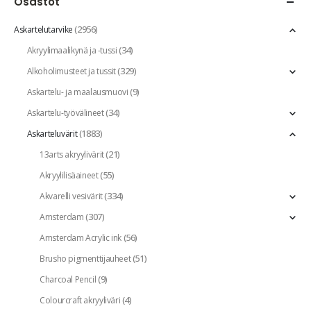
Osastot
(2956)
Askartelutarvike
(34)
Akryylimaalikynä ja -tussi
(329)
Alkoholimusteet ja tussit
(9)
Askartelu- ja maalausmuovi
(34)
Askartelu-työvälineet
(1883)
Askarteluvärit
(21)
13arts akryylivärit
(55)
Akryylilisäaineet
(334)
Akvarelli vesivärit
(307)
Amsterdam
(56)
Amsterdam Acrylic ink
(51)
Brusho pigmenttijauheet
(9)
Charcoal Pencil
(4)
Colourcraft akryyliväri