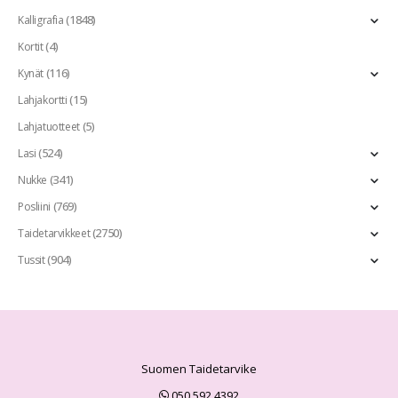
(1848)
Kalligrafia
(4)
Kortit
(116)
Kynät
(15)
Lahjakortti
(5)
Lahjatuotteet
(524)
Lasi
(341)
Nukke
(769)
Posliini
(2750)
Taidetarvikkeet
(904)
Tussit
Suomen Taidetarvike
050 592 4392