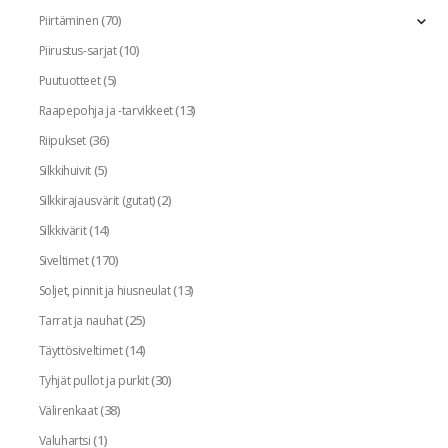
(70)
Piirtäminen
(10)
Piirustus-sarjat
(5)
Puutuotteet
(13)
Raapepohja ja -tarvikkeet
(36)
Riipukset
(5)
Silkkihuivit
(2)
Silkkirajausvärit (gutat)
(14)
Silkkivärit
(170)
Siveltimet
(13)
Soljet, pinnit ja hiusneulat
(25)
Tarrat ja nauhat
(14)
Täyttösiveltimet
(30)
Tyhjät pullot ja purkit
(38)
Välirenkaat
(1)
Valuhartsi