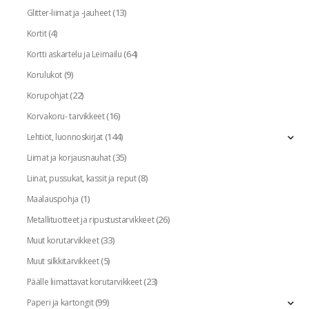
(13)
Glitter-liimat ja -jauheet
(4)
Kortit
(64)
Kortti askartelu ja Leimailu
(9)
Korulukot
(22)
Korupohjat
(16)
Korvakoru- tarvikkeet
(144)
Lehtiöt, luonnoskirjat
(35)
Liimat ja korjausnauhat
(8)
Liinat, pussukat, kassit ja reput
(1)
Maalauspohja
(26)
Metallituotteet ja ripustustarvikkeet
(33)
Muut korutarvikkeet
(5)
Muut silkkitarvikkeet
(23)
Päälle liimattavat korutarvikkeet
(99)
Paperi ja kartongit