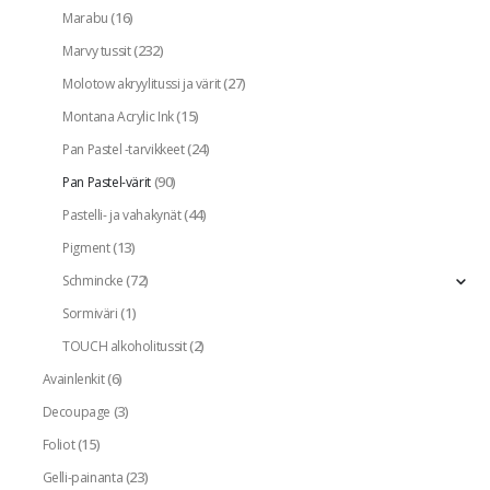
(16)
Marabu
(232)
Marvy tussit
(27)
Molotow akryylitussi ja värit
(15)
Montana Acrylic Ink
(24)
Pan Pastel -tarvikkeet
(90)
Pan Pastel-värit
(44)
Pastelli- ja vahakynät
(13)
Pigment
(72)
Schmincke
(1)
Sormiväri
(2)
TOUCH alkoholitussit
(6)
Avainlenkit
(3)
Decoupage
(15)
Foliot
(23)
Gelli-painanta