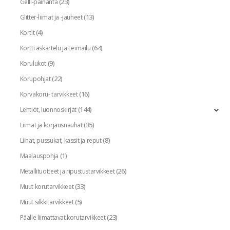
(23)
Gelli-painanta
(13)
Glitter-liimat ja -jauheet
(4)
Kortit
(64)
Kortti askartelu ja Leimailu
(9)
Korulukot
(22)
Korupohjat
(16)
Korvakoru- tarvikkeet
(144)
Lehtiöt, luonnoskirjat
(35)
Liimat ja korjausnauhat
(8)
Liinat, pussukat, kassit ja reput
(1)
Maalauspohja
(26)
Metallituotteet ja ripustustarvikkeet
(33)
Muut korutarvikkeet
(5)
Muut silkkitarvikkeet
(23)
Päälle liimattavat korutarvikkeet