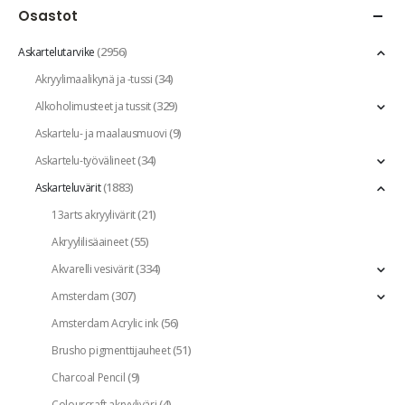
Osastot
(2956)
Askartelutarvike
(34)
Akryylimaalikynä ja -tussi
(329)
Alkoholimusteet ja tussit
(9)
Askartelu- ja maalausmuovi
(34)
Askartelu-työvälineet
(1883)
Askarteluvärit
(21)
13arts akryylivärit
(55)
Akryylilisäaineet
(334)
Akvarelli vesivärit
(307)
Amsterdam
(56)
Amsterdam Acrylic ink
(51)
Brusho pigmenttijauheet
(9)
Charcoal Pencil
(4)
Colourcraft akryyliväri