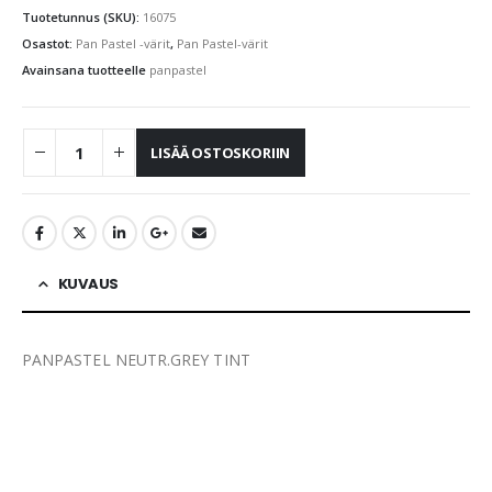
Tuotetunnus (SKU):
16075
Osastot:
Pan Pastel -värit
,
Pan Pastel-värit
Avainsana tuotteelle
panpastel
LISÄÄ OSTOSKORIIN
KUVAUS
PANPASTEL NEUTR.GREY TINT