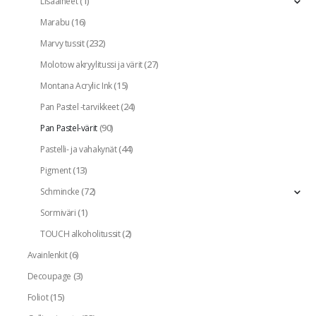
(1)
Lisäaineet
(16)
Marabu
(232)
Marvy tussit
(27)
Molotow akryylitussi ja värit
(15)
Montana Acrylic Ink
(24)
Pan Pastel -tarvikkeet
(90)
Pan Pastel-värit
(44)
Pastelli- ja vahakynät
(13)
Pigment
(72)
Schmincke
(1)
Sormiväri
(2)
TOUCH alkoholitussit
(6)
Avainlenkit
(3)
Decoupage
(15)
Foliot