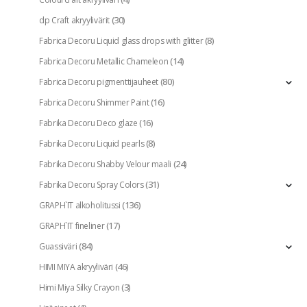
(30)
dp Craft akryylivärit
(8)
Fabrica Decoru Liquid glass drops with glitter
(14)
Fabrica Decoru Metallic Chameleon
(80)
Fabrica Decoru pigmenttijauheet
(16)
Fabrica Decoru Shimmer Paint
(16)
Fabrika Decoru Deco glaze
(8)
Fabrika Decoru Liquid pearls
(24)
Fabrika Decoru Shabby Velour maali
(31)
Fabrika Decoru Spray Colors
(136)
GRAPH`IT alkoholitussi
(17)
GRAPH`IT fineliner
(84)
Guassiväri
(46)
HIMI MIYA akryyliväri
(3)
Himi Miya Silky Crayon