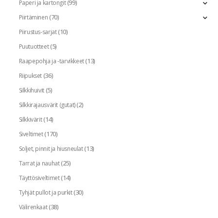
(99)
Paperi ja kartongit
(70)
Piirtäminen
(10)
Piirustus-sarjat
(5)
Puutuotteet
(13)
Raapepohja ja -tarvikkeet
(36)
Riipukset
(5)
Silkkihuivit
(2)
Silkkirajausvärit (gutat)
(14)
Silkkivärit
(170)
Siveltimet
(13)
Soljet, pinnit ja hiusneulat
(25)
Tarrat ja nauhat
(14)
Täyttösiveltimet
(30)
Tyhjät pullot ja purkit
(38)
Välirenkaat