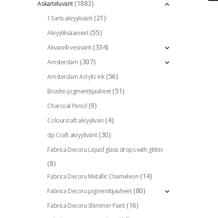
(1883)
Askarteluvärit
(21)
13arts akryylivärit
(55)
Akryylilisäaineet
(334)
Akvarelli vesivärit
(307)
Amsterdam
(56)
Amsterdam Acrylic ink
(51)
Brusho pigmenttijauheet
(9)
Charcoal Pencil
(4)
Colourcraft akryyliväri
(30)
dp Craft akryylivärit
Fabrica Decoru Liquid glass drops with glitter
(8)
(14)
Fabrica Decoru Metallic Chameleon
(80)
Fabrica Decoru pigmenttijauheet
(16)
Fabrica Decoru Shimmer Paint