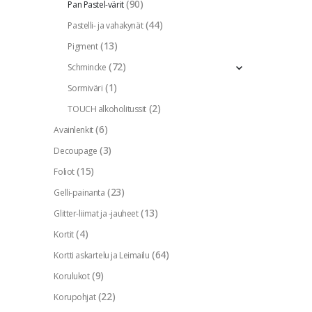
(90)
Pan Pastel-värit
(44)
Pastelli- ja vahakynät
(13)
Pigment
(72)
Schmincke
(1)
Sormiväri
(2)
TOUCH alkoholitussit
(6)
Avainlenkit
(3)
Decoupage
(15)
Foliot
(23)
Gelli-painanta
(13)
Glitter-liimat ja -jauheet
(4)
Kortit
(64)
Kortti askartelu ja Leimailu
(9)
Korulukot
(22)
Korupohjat