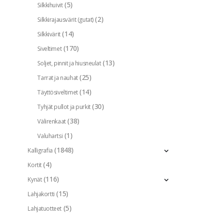
(5)
Silkkihuivit
(2)
Silkkirajausvärit (gutat)
(14)
Silkkivärit
(170)
Siveltimet
(13)
Soljet, pinnit ja hiusneulat
(25)
Tarrat ja nauhat
(14)
Täyttösiveltimet
(30)
Tyhjät pullot ja purkit
(38)
Välirenkaat
(1)
Valuhartsi
(1848)
Kalligrafia
(4)
Kortit
(116)
Kynät
(15)
Lahjakortti
(5)
Lahjatuotteet