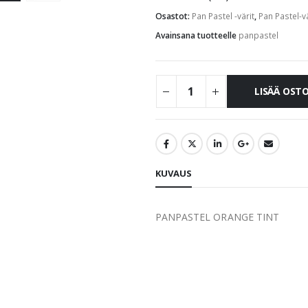
Osastot:
Pan Pastel -värit
,
Pan Pastel-vä
Avainsana tuotteelle
panpastel
LISÄÄ OST
KUVAUS
PANPASTEL ORANGE TINT