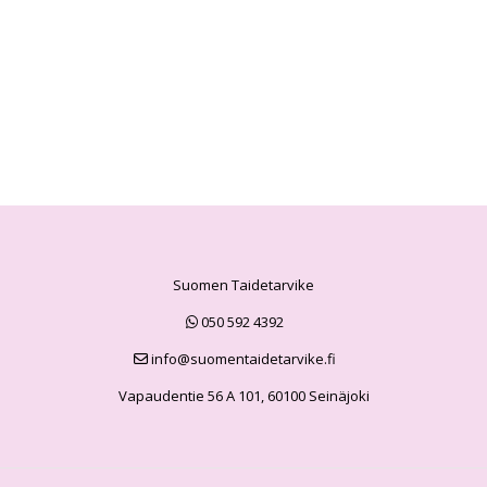
Suomen Taidetarvike
050 592 4392
info@suomentaidetarvike.fi
Vapaudentie 56 A 101, 60100 Seinäjoki