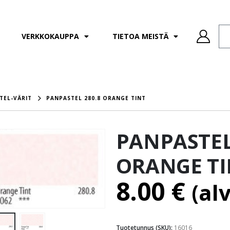
VERKKOKAUPPA
TIETOA MEISTÄ
TEL-VÄRIT
PANPASTEL 280.8 ORANGE TINT
PANPASTEL
ORANGE TI
8.00
€
(al
Tuotetunnus (SKU):
16016