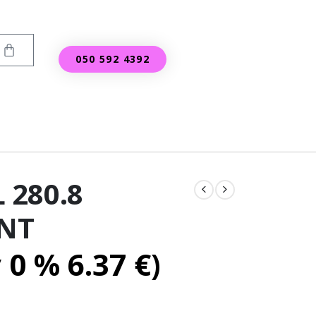
050 592 4392
 280.8
NT
v 0 %
6.37
€
)