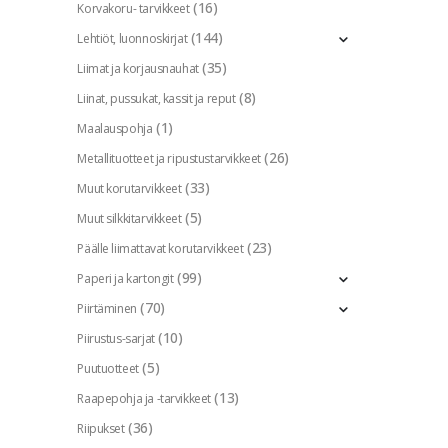
(16)
Korvakoru- tarvikkeet
(144)
Lehtiöt, luonnoskirjat
(35)
Liimat ja korjausnauhat
(8)
Liinat, pussukat, kassit ja reput
(1)
Maalauspohja
(26)
Metallituotteet ja ripustustarvikkeet
(33)
Muut korutarvikkeet
(5)
Muut silkkitarvikkeet
(23)
Päälle liimattavat korutarvikkeet
(99)
Paperi ja kartongit
(70)
Piirtäminen
(10)
Piirustus-sarjat
(5)
Puutuotteet
(13)
Raapepohja ja -tarvikkeet
(36)
Riipukset