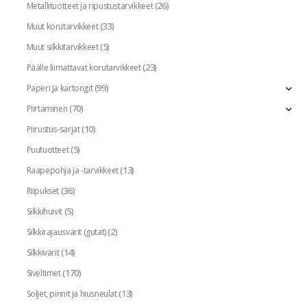
(26)
Metallituotteet ja ripustustarvikkeet
(33)
Muut korutarvikkeet
(5)
Muut silkkitarvikkeet
(23)
Päälle liimattavat korutarvikkeet
(99)
Paperi ja kartongit
(70)
Piirtäminen
(10)
Piirustus-sarjat
(5)
Puutuotteet
(13)
Raapepohja ja -tarvikkeet
(36)
Riipukset
(5)
Silkkihuivit
(2)
Silkkirajausvärit (gutat)
(14)
Silkkivärit
(170)
Siveltimet
(13)
Soljet, pinnit ja hiusneulat