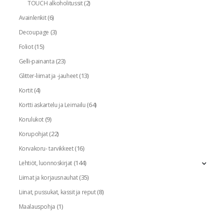
(2)
TOUCH alkoholitussit
(6)
Avainlenkit
(3)
Decoupage
(15)
Foliot
(23)
Gelli-painanta
(13)
Glitter-liimat ja -jauheet
(4)
Kortit
(64)
Kortti askartelu ja Leimailu
(9)
Korulukot
(22)
Korupohjat
(16)
Korvakoru- tarvikkeet
(144)
Lehtiöt, luonnoskirjat
(35)
Liimat ja korjausnauhat
(8)
Liinat, pussukat, kassit ja reput
(1)
Maalauspohja