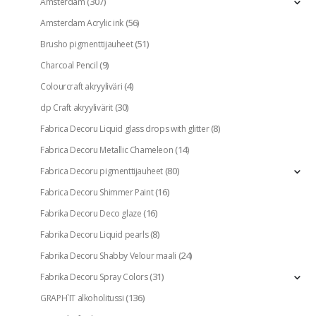
(307)
Amsterdam
(56)
Amsterdam Acrylic ink
(51)
Brusho pigmenttijauheet
(9)
Charcoal Pencil
(4)
Colourcraft akryyliväri
(30)
dp Craft akryylivärit
(8)
Fabrica Decoru Liquid glass drops with glitter
(14)
Fabrica Decoru Metallic Chameleon
(80)
Fabrica Decoru pigmenttijauheet
(16)
Fabrica Decoru Shimmer Paint
(16)
Fabrika Decoru Deco glaze
(8)
Fabrika Decoru Liquid pearls
(24)
Fabrika Decoru Shabby Velour maali
(31)
Fabrika Decoru Spray Colors
(136)
GRAPH`IT alkoholitussi