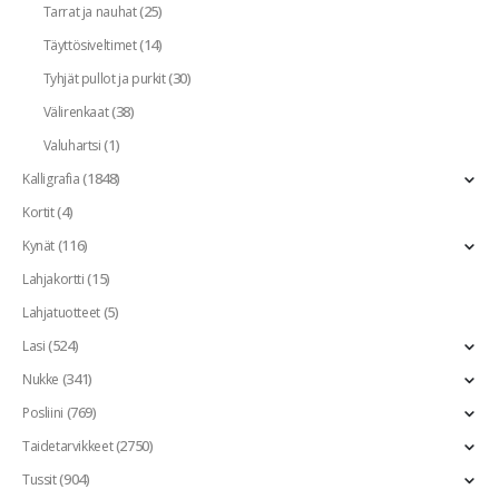
(25)
Tarrat ja nauhat
(14)
Täyttösiveltimet
(30)
Tyhjät pullot ja purkit
(38)
Välirenkaat
(1)
Valuhartsi
(1848)
Kalligrafia
(4)
Kortit
(116)
Kynät
(15)
Lahjakortti
(5)
Lahjatuotteet
(524)
Lasi
(341)
Nukke
(769)
Posliini
(2750)
Taidetarvikkeet
(904)
Tussit