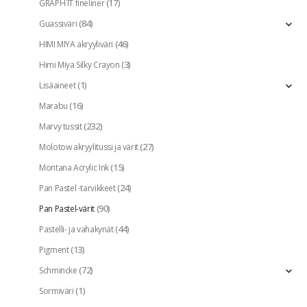
(17)
GRAPH`IT fineliner
(84)
Guassiväri
(46)
HIMI MIYA akryyliväri
(3)
Himi Miya Silky Crayon
(1)
Lisäaineet
(16)
Marabu
(232)
Marvy tussit
(27)
Molotow akryylitussi ja värit
(15)
Montana Acrylic Ink
(24)
Pan Pastel -tarvikkeet
(90)
Pan Pastel-värit
(44)
Pastelli- ja vahakynät
(13)
Pigment
(72)
Schmincke
(1)
Sormiväri