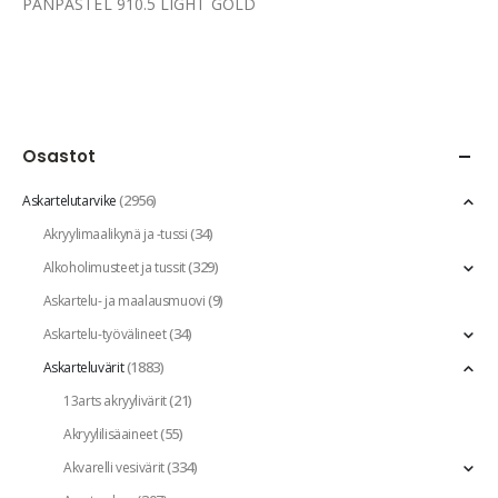
PANPASTEL 910.5 LIGHT GOLD
Osastot
(2956)
Askartelutarvike
(34)
Akryylimaalikynä ja -tussi
(329)
Alkoholimusteet ja tussit
(9)
Askartelu- ja maalausmuovi
(34)
Askartelu-työvälineet
(1883)
Askarteluvärit
(21)
13arts akryylivärit
(55)
Akryylilisäaineet
(334)
Akvarelli vesivärit