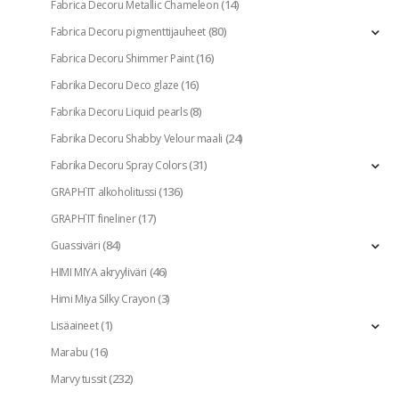
(14)
Fabrica Decoru Metallic Chameleon
(80)
Fabrica Decoru pigmenttijauheet
(16)
Fabrica Decoru Shimmer Paint
(16)
Fabrika Decoru Deco glaze
(8)
Fabrika Decoru Liquid pearls
(24)
Fabrika Decoru Shabby Velour maali
(31)
Fabrika Decoru Spray Colors
(136)
GRAPH`IT alkoholitussi
(17)
GRAPH`IT fineliner
(84)
Guassiväri
(46)
HIMI MIYA akryyliväri
(3)
Himi Miya Silky Crayon
(1)
Lisäaineet
(16)
Marabu
(232)
Marvy tussit