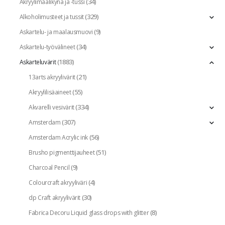
(34)
Akryylimaalikynä ja -tussi
(329)
Alkoholimusteet ja tussit
(9)
Askartelu- ja maalausmuovi
(34)
Askartelu-työvälineet
(1883)
Askarteluvärit
(21)
13arts akryylivärit
(55)
Akryylilisäaineet
(334)
Akvarelli vesivärit
(307)
Amsterdam
(56)
Amsterdam Acrylic ink
(51)
Brusho pigmenttijauheet
(9)
Charcoal Pencil
(4)
Colourcraft akryyliväri
(30)
dp Craft akryylivärit
(8)
Fabrica Decoru Liquid glass drops with glitter