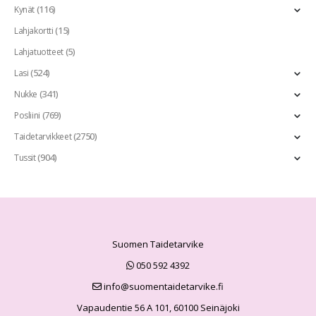
(116)
Kynät
(15)
Lahjakortti
(5)
Lahjatuotteet
(524)
Lasi
(341)
Nukke
(769)
Posliini
(2750)
Taidetarvikkeet
(904)
Tussit
Suomen Taidetarvike
050 592 4392
info@suomentaidetarvike.fi
Vapaudentie 56 A 101, 60100 Seinäjoki