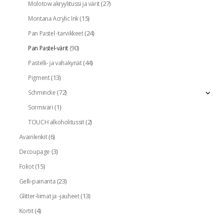
(27)
Molotow akryylitussi ja värit
(15)
Montana Acrylic Ink
(24)
Pan Pastel -tarvikkeet
(90)
Pan Pastel-värit
(44)
Pastelli- ja vahakynät
(13)
Pigment
(72)
Schmincke
(1)
Sormiväri
(2)
TOUCH alkoholitussit
(6)
Avainlenkit
(3)
Decoupage
(15)
Foliot
(23)
Gelli-painanta
(13)
Glitter-liimat ja -jauheet
(4)
Kortit