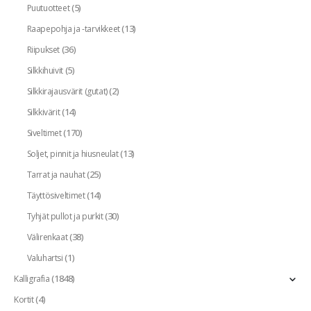
(5)
Puutuotteet
(13)
Raapepohja ja -tarvikkeet
(36)
Riipukset
(5)
Silkkihuivit
(2)
Silkkirajausvärit (gutat)
(14)
Silkkivärit
(170)
Siveltimet
(13)
Soljet, pinnit ja hiusneulat
(25)
Tarrat ja nauhat
(14)
Täyttösiveltimet
(30)
Tyhjät pullot ja purkit
(38)
Välirenkaat
(1)
Valuhartsi
(1848)
Kalligrafia
(4)
Kortit