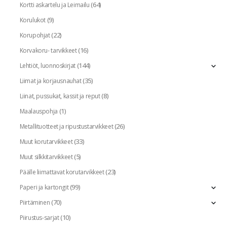
(64)
Kortti askartelu ja Leimailu
(9)
Korulukot
(22)
Korupohjat
(16)
Korvakoru- tarvikkeet
(144)
Lehtiöt, luonnoskirjat
(35)
Liimat ja korjausnauhat
(8)
Liinat, pussukat, kassit ja reput
(1)
Maalauspohja
(26)
Metallituotteet ja ripustustarvikkeet
(33)
Muut korutarvikkeet
(5)
Muut silkkitarvikkeet
(23)
Päälle liimattavat korutarvikkeet
(99)
Paperi ja kartongit
(70)
Piirtäminen
(10)
Piirustus-sarjat