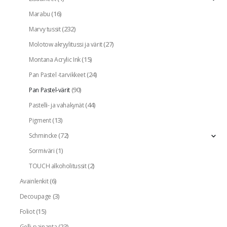
(16)
Marabu
(232)
Marvy tussit
(27)
Molotow akryylitussi ja värit
(15)
Montana Acrylic Ink
(24)
Pan Pastel -tarvikkeet
(90)
Pan Pastel-värit
(44)
Pastelli- ja vahakynät
(13)
Pigment
(72)
Schmincke
(1)
Sormiväri
(2)
TOUCH alkoholitussit
(6)
Avainlenkit
(3)
Decoupage
(15)
Foliot
(23)
Gelli-painanta