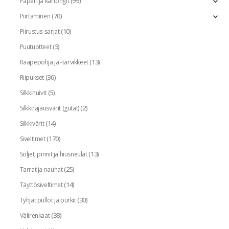
(99)
Paperi ja kartongit
(70)
Piirtäminen
(10)
Piirustus-sarjat
(5)
Puutuotteet
(13)
Raapepohja ja -tarvikkeet
(36)
Riipukset
(5)
Silkkihuivit
(2)
Silkkirajausvärit (gutat)
(14)
Silkkivärit
(170)
Siveltimet
(13)
Soljet, pinnit ja hiusneulat
(25)
Tarrat ja nauhat
(14)
Täyttösiveltimet
(30)
Tyhjät pullot ja purkit
(38)
Välirenkaat