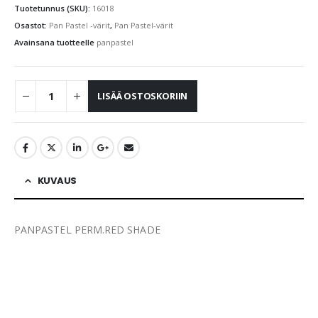
Tuotetunnus (SKU):
16018
Osastot:
Pan Pastel -värit
,
Pan Pastel-värit
Avainsana tuotteelle
panpastel
LISÄÄ OSTOSKORIIN
KUVAUS
PANPASTEL PERM.RED SHADE