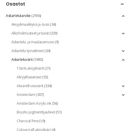
Osastot
(2956)
Askartelutarvike
(34)
Akryylimaalikynä ja -tussi
(329)
Alkoholimusteet ja tussit
(9)
Askartelu- ja maalausmuovi
(34)
Askartelu-työvälineet
(1883)
Askarteluvärit
(21)
13arts akryylivärit
(55)
Akryylilisäaineet
(334)
Akvarelli vesivärit
(307)
Amsterdam
(56)
Amsterdam Acrylic ink
(51)
Brusho pigmenttijauheet
(9)
Charcoal Pencil
(4)
Colourcraft akryyliväri