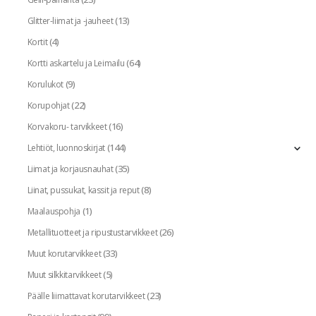
(13)
Glitter-liimat ja -jauheet
(4)
Kortit
(64)
Kortti askartelu ja Leimailu
(9)
Korulukot
(22)
Korupohjat
(16)
Korvakoru- tarvikkeet
(144)
Lehtiöt, luonnoskirjat
(35)
Liimat ja korjausnauhat
(8)
Liinat, pussukat, kassit ja reput
(1)
Maalauspohja
(26)
Metallituotteet ja ripustustarvikkeet
(33)
Muut korutarvikkeet
(5)
Muut silkkitarvikkeet
(23)
Päälle liimattavat korutarvikkeet