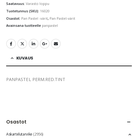
Saatavuus:
Varasto loppu
Tuotetunnus (SKU):
16020
Osastot:
Pan Pastel -värit
,
Pan Pastel-värit
Avainsana tuotteelle
panpastel
KUVAUS
PANPASTEL PERM.RED.TINT
Osastot
(2956)
Askartelutarvike