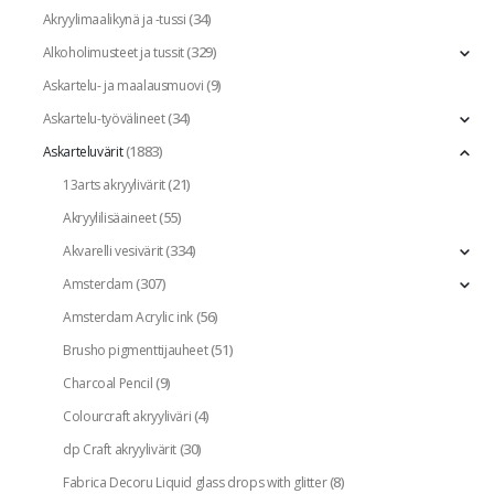
(34)
Akryylimaalikynä ja -tussi
(329)
Alkoholimusteet ja tussit
(9)
Askartelu- ja maalausmuovi
(34)
Askartelu-työvälineet
(1883)
Askarteluvärit
(21)
13arts akryylivärit
(55)
Akryylilisäaineet
(334)
Akvarelli vesivärit
(307)
Amsterdam
(56)
Amsterdam Acrylic ink
(51)
Brusho pigmenttijauheet
(9)
Charcoal Pencil
(4)
Colourcraft akryyliväri
(30)
dp Craft akryylivärit
(8)
Fabrica Decoru Liquid glass drops with glitter