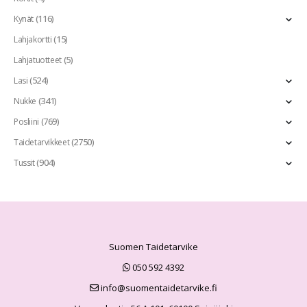
(116)
Kynät
(15)
Lahjakortti
(5)
Lahjatuotteet
(524)
Lasi
(341)
Nukke
(769)
Posliini
(2750)
Taidetarvikkeet
(904)
Tussit
Suomen Taidetarvike
050 592 4392
info@suomentaidetarvike.fi