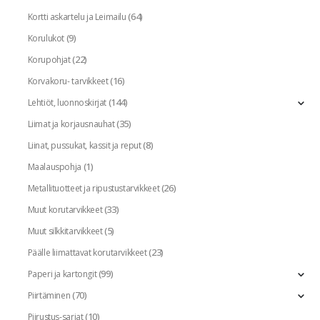
(64)
Kortti askartelu ja Leimailu
(9)
Korulukot
(22)
Korupohjat
(16)
Korvakoru- tarvikkeet
(144)
Lehtiöt, luonnoskirjat
(35)
Liimat ja korjausnauhat
(8)
Liinat, pussukat, kassit ja reput
(1)
Maalauspohja
(26)
Metallituotteet ja ripustustarvikkeet
(33)
Muut korutarvikkeet
(5)
Muut silkkitarvikkeet
(23)
Päälle liimattavat korutarvikkeet
(99)
Paperi ja kartongit
(70)
Piirtäminen
(10)
Piirustus-sarjat