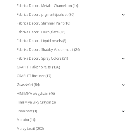
(14)
Fabrica Decoru Metallic Chameleon
(80)
Fabrica Decoru pigmenttijauheet
(16)
Fabrica Decoru Shimmer Paint
(16)
Fabrika Decoru Deco glaze
(8)
Fabrika Decoru Liquid pearls
(24)
Fabrika Decoru Shabby Velour maali
(31)
Fabrika Decoru Spray Colors
(136)
GRAPH`IT alkoholitussi
(17)
GRAPH`IT fineliner
(84)
Guassiväri
(46)
HIMI MIYA akryyliväri
(3)
Himi Miya Silky Crayon
(1)
Lisäaineet
(16)
Marabu
(232)
Marvy tussit