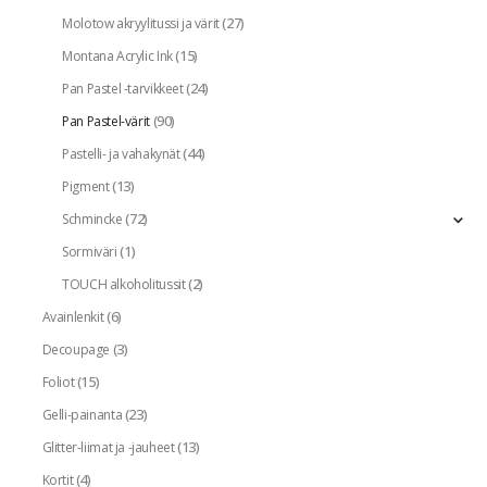
(27)
Molotow akryylitussi ja värit
(15)
Montana Acrylic Ink
(24)
Pan Pastel -tarvikkeet
(90)
Pan Pastel-värit
(44)
Pastelli- ja vahakynät
(13)
Pigment
(72)
Schmincke
(1)
Sormiväri
(2)
TOUCH alkoholitussit
(6)
Avainlenkit
(3)
Decoupage
(15)
Foliot
(23)
Gelli-painanta
(13)
Glitter-liimat ja -jauheet
(4)
Kortit