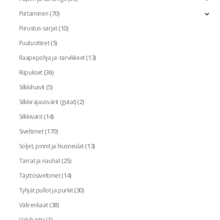
(70)
Piirtäminen
(10)
Piirustus-sarjat
(5)
Puutuotteet
(13)
Raapepohja ja -tarvikkeet
(36)
Riipukset
(5)
Silkkihuivit
(2)
Silkkirajausvärit (gutat)
(14)
Silkkivärit
(170)
Siveltimet
(13)
Soljet, pinnit ja hiusneulat
(25)
Tarrat ja nauhat
(14)
Täyttösiveltimet
(30)
Tyhjät pullot ja purkit
(38)
Välirenkaat
(1)
Valuhartsi