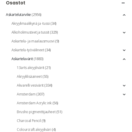
Osastot
(2956)
Askartelutarvike
(34)
Akryylimaalikynä ja -tussi
(329)
Alkoholimusteet ja tussit
(9)
Askartelu- ja maalausmuovi
(34)
Askartelu-työvälineet
(1883)
Askarteluvärit
(21)
13arts akryylivärit
(55)
Akryylilisäaineet
(334)
Akvarelli vesivärit
(307)
Amsterdam
(56)
Amsterdam Acrylic ink
(51)
Brusho pigmenttijauheet
(9)
Charcoal Pencil
(4)
Colourcraft akryyliväri