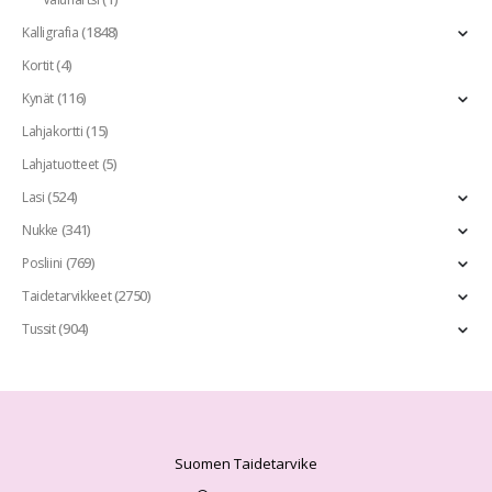
(1848)
Kalligrafia
(4)
Kortit
(116)
Kynät
(15)
Lahjakortti
(5)
Lahjatuotteet
(524)
Lasi
(341)
Nukke
(769)
Posliini
(2750)
Taidetarvikkeet
(904)
Tussit
Suomen Taidetarvike