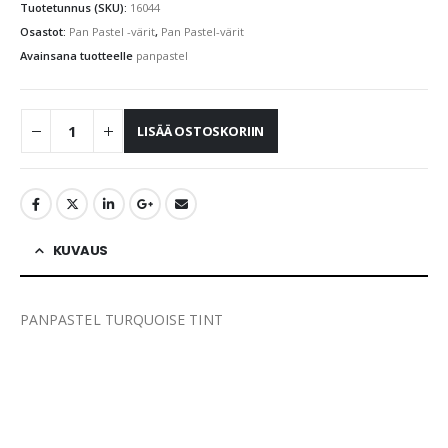
Tuotetunnus (SKU):
16044
Osastot:
Pan Pastel -värit
,
Pan Pastel-värit
Avainsana tuotteelle
panpastel
LISÄÄ OSTOSKORIIN
KUVAUS
PANPASTEL TURQUOISE TINT