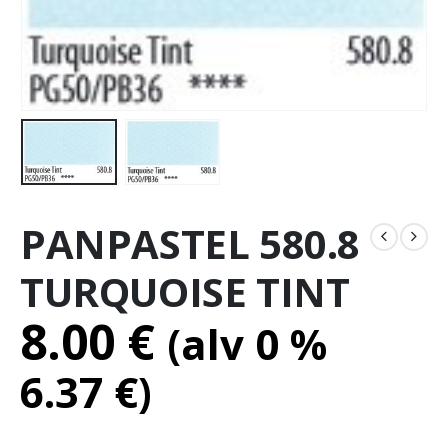
PANPASTEL 580.8
TURQUOISE TINT
8.00
€
(alv 0 %
6.37
€
)