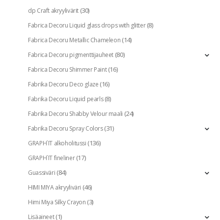
(30)
dp Craft akryylivärit
(8)
Fabrica Decoru Liquid glass drops with glitter
(14)
Fabrica Decoru Metallic Chameleon
(80)
Fabrica Decoru pigmenttijauheet
(16)
Fabrica Decoru Shimmer Paint
(16)
Fabrika Decoru Deco glaze
(8)
Fabrika Decoru Liquid pearls
(24)
Fabrika Decoru Shabby Velour maali
(31)
Fabrika Decoru Spray Colors
(136)
GRAPH`IT alkoholitussi
(17)
GRAPH`IT fineliner
(84)
Guassiväri
(46)
HIMI MIYA akryyliväri
(3)
Himi Miya Silky Crayon
(1)
Lisäaineet