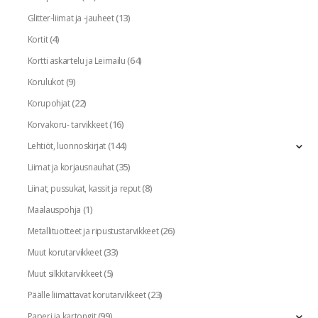
(13)
Glitter-liimat ja -jauheet
(4)
Kortit
(64)
Kortti askartelu ja Leimailu
(9)
Korulukot
(22)
Korupohjat
(16)
Korvakoru- tarvikkeet
(144)
Lehtiöt, luonnoskirjat
(35)
Liimat ja korjausnauhat
(8)
Liinat, pussukat, kassit ja reput
(1)
Maalauspohja
(26)
Metallituotteet ja ripustustarvikkeet
(33)
Muut korutarvikkeet
(5)
Muut silkkitarvikkeet
(23)
Päälle liimattavat korutarvikkeet
(99)
Paperi ja kartongit