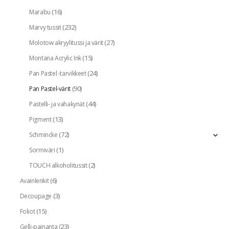
(16)
Marabu
(232)
Marvy tussit
(27)
Molotow akryylitussi ja värit
(15)
Montana Acrylic Ink
(24)
Pan Pastel -tarvikkeet
(90)
Pan Pastel-värit
(44)
Pastelli- ja vahakynät
(13)
Pigment
(72)
Schmincke
(1)
Sormiväri
(2)
TOUCH alkoholitussit
(6)
Avainlenkit
(3)
Decoupage
(15)
Foliot
(23)
Gelli-painanta